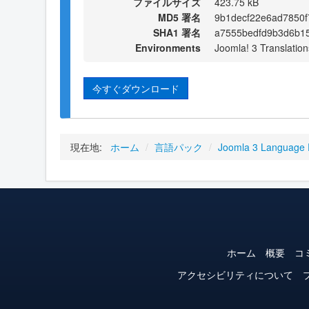
ファイルサイズ
423.75 kB
MD5 署名
9b1decf22e6ad7850
SHA1 署名
a7555bedfd9b3d6b1
Environments
Joomla! 3 Translation
今すぐダウンロード
現在地:
ホーム
/
言語パック
/
Joomla 3 Language
ホーム
概要
コ
アクセシビリティについて