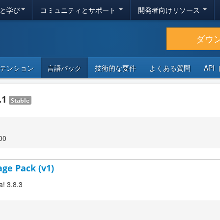
と学び
コミュニティとサポート
開発者向けリソース
ダウ
テンション
言語パック
技術的な要件
よくある質問
API
.1
Stable
00
age Pack (v1)
a! 3.8.3