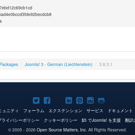
f7ebd12c69cb1cd
5ad4e0bccd3fde92becdcb8
s
 Packages
/
Joomla! 3 - German (Liechtenstein)
/
3.8.3.1
Joomla!
Joomla!
Joomla!
Joomla!
Joomla!
Joomla!
Joomla!
Twitter
Facebook
YouTube
LinkedIn
Pinterest
Instagram
GitHub
ミュニティ
フォーラム
エクステンション
サービス
ドキュメント
プライバシーポリシー
クッキーポリシー
$5 でJoomla! を支援
翻訳
© 2005 - 2026
Open Source Matters, Inc.
All Rights Reserved.