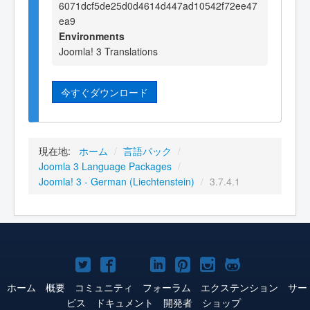
6071dcf5de25d0d4614d447ad10542f72ee47
ea9
Environments
Joomla! 3 Translations
今すぐダウンロード
現在地:
ホーム
/
言語パック
/
Joomla 3 Language Packages
/
Joomla! 3 - German (Liechtenstein)
/
3.7.4.1
Joomla!
Joomla!
Joomla!
Joomla!
Joomla!
Joomla!
Joomla!
Twitter
Facebook
YouTube
LinkedIn
Pinterest
Instagram
GitHub
ホーム
概要
コミュニティ
フォーラム
エクステンション
サー
ビス
ドキュメント
開発者
ショップ