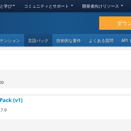
と学び
コミュニティとサポート
開発者向けリソース
ダウ
テンション
言語パック
技術的な要件
よくある質問
API
00
Pack (v1)
.7.0