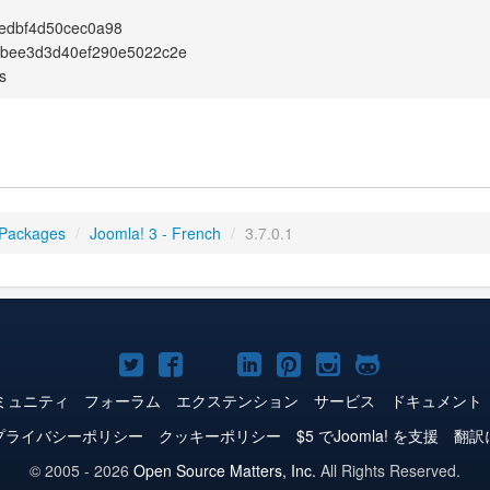
edbf4d50cec0a98
cbee3d3d40ef290e5022c2e
s
 Packages
/
Joomla! 3 - French
/
3.7.0.1
Joomla!
Joomla!
Joomla!
Joomla!
Joomla!
Joomla!
Joomla!
Twitter
Facebook
YouTube
LinkedIn
Pinterest
Instagram
GitHub
ミュニティ
フォーラム
エクステンション
サービス
ドキュメント
プライバシーポリシー
クッキーポリシー
$5 でJoomla! を支援
翻訳
© 2005 - 2026
Open Source Matters, Inc.
All Rights Reserved.