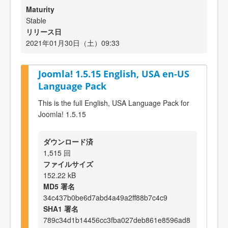
Maturity
Stable
リリース日
2021年01月30日（土）09:33
Joomla! 1.5.15 English, USA en-US
Language Pack
This is the full English, USA Language Pack for
Joomla! 1.5.15
ダウンロード済
1,515 回
ファイルサイズ
152.22 kB
MD5 署名
34c437b0be6d7abd4a49a2ff88b7c4c9
SHA1 署名
789c34d1b14456cc3fba027deb861e8596ad8