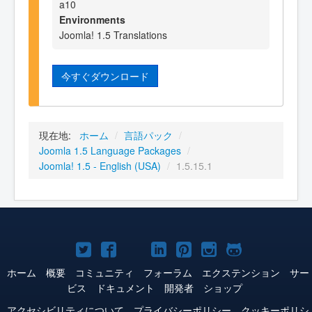
a10
Environments
Joomla! 1.5 Translations
今すぐダウンロード
現在地:
ホーム
/
言語パック
/
Joomla 1.5 Language Packages
/
Joomla! 1.5 - English (USA)
/
1.5.15.1
Joomla!
Joomla!
Joomla!
Joomla!
Joomla!
Joomla!
Joomla!
Twitter
Facebook
YouTube
LinkedIn
Pinterest
Instagram
GitHub
ホーム
概要
コミュニティ
フォーラム
エクステンション
サー
ビス
ドキュメント
開発者
ショップ
アクセシビリティについて
プライバシーポリシー
クッキーポリシ