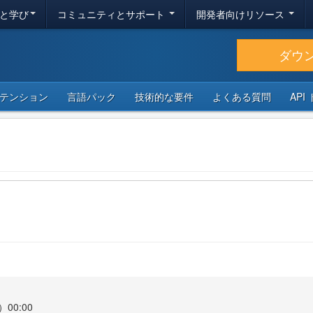
と学び
コミュニティとサポート
開発者向けリソース
ダウ
テンション
言語パック
技術的な要件
よくある質問
API
00:00