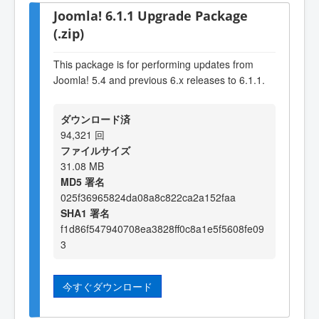
Joomla! 6.1.1 Upgrade Package
(.zip)
This package is for performing updates from
Joomla! 5.4 and previous 6.x releases to 6.1.1.
ダウンロード済
94,321 回
ファイルサイズ
31.08 MB
MD5 署名
025f36965824da08a8c822ca2a152faa
SHA1 署名
f1d86f547940708ea3828ff0c8a1e5f5608fe09
3
今すぐダウンロード