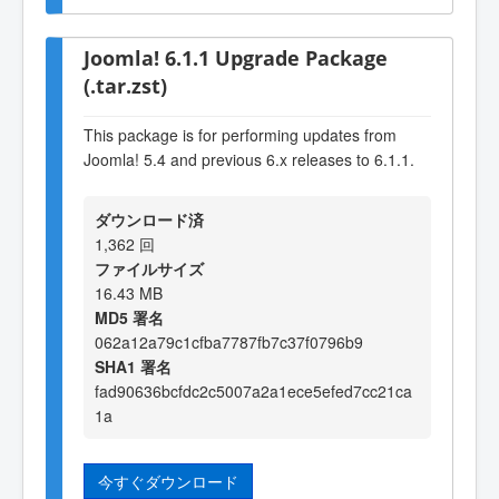
Joomla! 6.1.1 Upgrade Package
(.tar.zst)
This package is for performing updates from
Joomla! 5.4 and previous 6.x releases to 6.1.1.
ダウンロード済
1,362 回
ファイルサイズ
16.43 MB
MD5 署名
062a12a79c1cfba7787fb7c37f0796b9
SHA1 署名
fad90636bcfdc2c5007a2a1ece5efed7cc21ca
1a
今すぐダウンロード