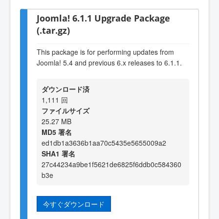
Joomla! 6.1.1 Upgrade Package
(.tar.gz)
This package is for performing updates from
Joomla! 5.4 and previous 6.x releases to 6.1.1.
ダウンロード済
1,111 回
ファイルサイズ
25.27 MB
MD5 署名
ed1db1a3636b1aa70c5435e5655009a2
SHA1 署名
27c44234a9be1f5621de6825f6ddb0c584360
b3e
今すぐダウンロード