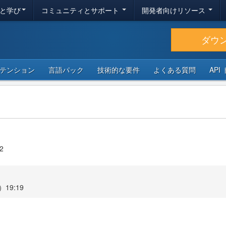
と学び
コミュニティとサポート
開発者向けリソース
ダウ
テンション
言語パック
技術的な要件
よくある質問
API
.2
19:19