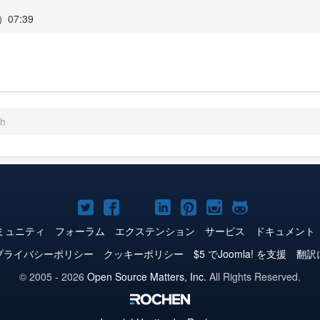
07:39
sh
Joomla!
Joomla!
Joomla!
Joomla!
Joomla!
Joomla!
Joomla!
Twitter
Facebook
YouTube
LinkedIn
Pinterest
Instagram
GitHub
ミュニティ
フォーラム
エクステンション
サービス
ドキュメント
プライバシーポリシー
クッキーポリシー
$5 でJoomla! を支援
翻訳
© 2005 - 2026
Open Source Matters, Inc.
All Rights Reserved.