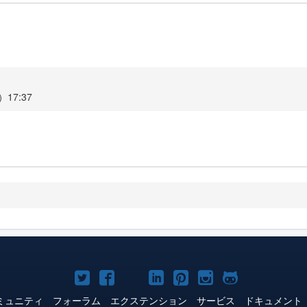
17:37
h
Joomla!
Joomla!
Joomla!
Joomla!
Joomla!
Joomla!
Joomla!
Twitter
Facebook
YouTube
LinkedIn
Pinterest
Instagram
GitHub
ミュニティ
フォーラム
エクステンション
サービス
ドキュメント