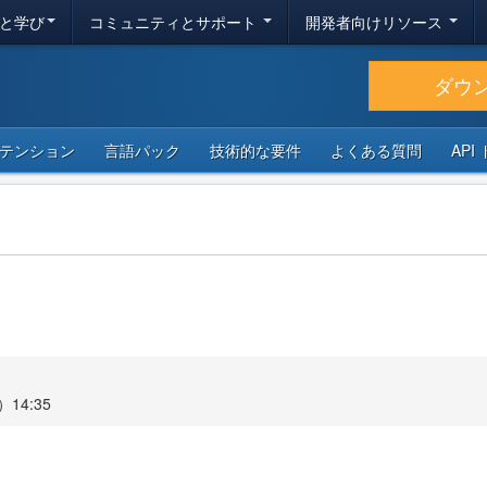
と学び
コミュニティとサポート
開発者向けリソース
ダウ
テンション
言語パック
技術的な要件
よくある質問
API
14:35