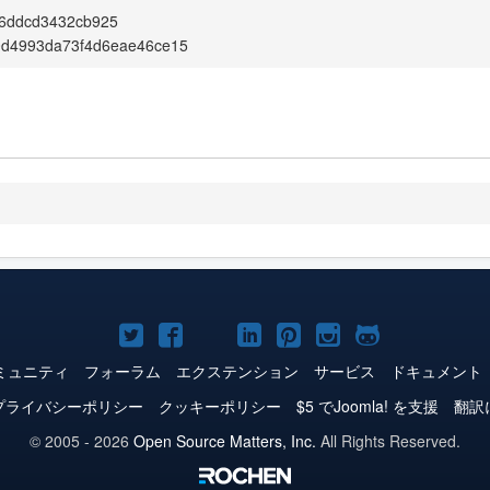
f6ddcd3432cb925
0d4993da73f4d6eae46ce15
Joomla!
Joomla!
Joomla!
Joomla!
Joomla!
Joomla!
Joomla!
Twitter
Facebook
YouTube
LinkedIn
Pinterest
Instagram
GitHub
ミュニティ
フォーラム
エクステンション
サービス
ドキュメント
プライバシーポリシー
クッキーポリシー
$5 でJoomla! を支援
翻訳
© 2005 - 2026
Open Source Matters, Inc.
All Rights Reserved.