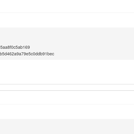
b5aa8f0c5ab169
b5d462a9a79e5c0ddb91bec