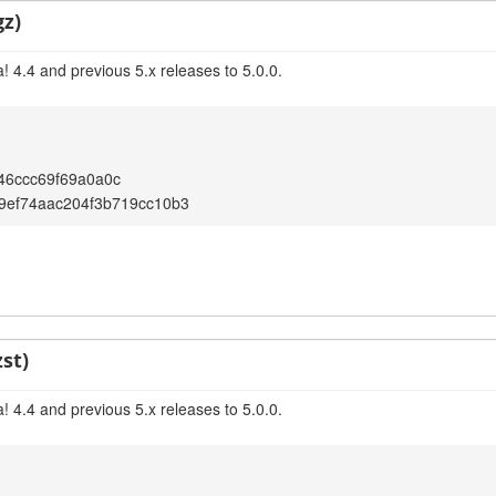
gz)
 4.4 and previous 5.x releases to 5.0.0.
46ccc69f69a0a0c
9ef74aac204f3b719cc10b3
st)
 4.4 and previous 5.x releases to 5.0.0.