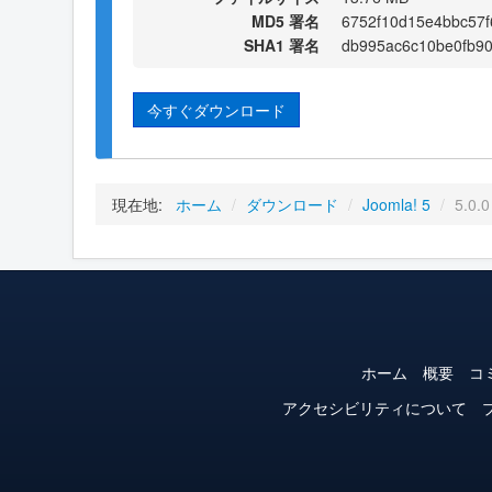
MD5 署名
6752f10d15e4bbc57
SHA1 署名
db995ac6c10be0fb9
今すぐダウンロード
現在地:
ホーム
/
ダウンロード
/
Joomla! 5
/
5.0.0
ホーム
概要
コ
アクセシビリティについて