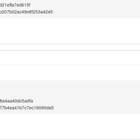
d21effa7ed615f
6b207b02ac49e8f253a4245
8a4aa40dc5adfa
f77b4ea41b7c7ec19090da5