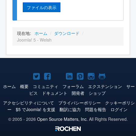
ファイルの表示
現在地:
ホーム
/
ダウンロード
/
Joomla! 5 - Welsh
Joomla!
Joomla!
Joomla!
Joomla!
Joomla!
Joomla!
Joomla!
Twitter
Facebook
YouTube
LinkedIn
Pinterest
Instagram
GitHub
ホーム
概要
コミュニティ
フォーラム
エクステンション
サー
ビス
ドキュメント
開発者
ショップ
アクセシビリティについて
プライバシーポリシー
クッキーポリシ
ー
$5 でJoomla! を支援
翻訳に協力
問題を報告
ログイン
© 2005 - 2026
Open Source Matters, Inc.
All Rights Reserved.