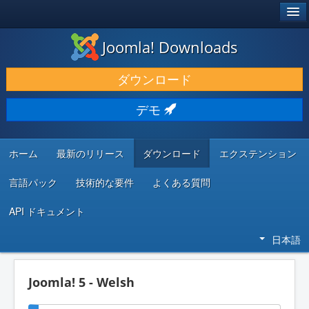
®
JOOMLA!
Joomla! Downloads
ダウンロードと機能拡張
ダウンロード
発見と学び
デモ
コミュニティとサポート
開発者向けリソース
ホーム
最新のリリース
ダウンロード
エクステンション
言語パック
技術的な要件
よくある質問
API ドキュメント
日本語
Joomla! 5 - Welsh