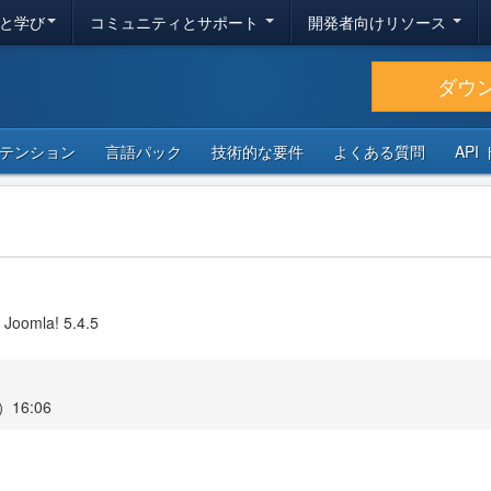
と学び
コミュニティとサポート
開発者向けリソース
ダウ
テンション
言語パック
技術的な要件
よくある質問
API
 Joomla! 5.4.5
16:06