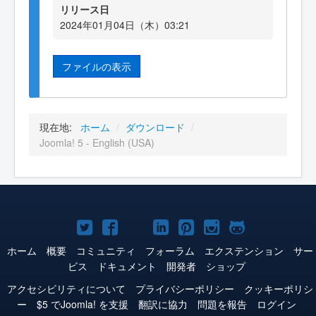
リリース日
2024年01月04日（木）03:21
ファイルの表示
現在地:
ホーム
/
ダウンロード
/
Joomla! 5 - English (USA)
Joomla!
Joomla!
Joomla!
Joomla!
Joomla!
Joomla!
Joomla!
Twitter
Facebook
YouTube
LinkedIn
Pinterest
Instagram
GitHub
ホーム
概要
コミュニティ
フォーラム
エクステンション
サー
ビス
ドキュメント
開発者
ショップ
アクセシビリティについて
プライバシーポリシー
クッキーポリシ
ー
$5 でJoomla! を支援
翻訳に協力
問題を報告
ログイン