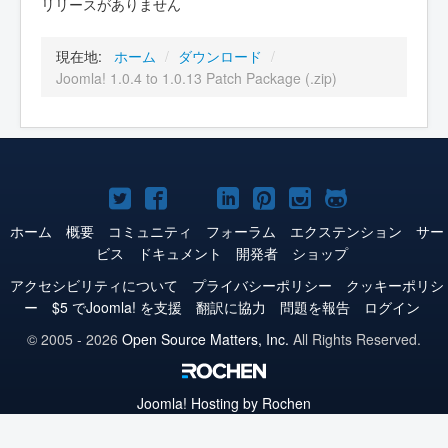
リリースがありません
現在地:
ホーム
/
ダウンロード
/
Joomla! 1.0.4 to 1.0.13 Patch Package (.zip)
Joomla!
Joomla!
Joomla!
Joomla!
Joomla!
Joomla!
Joomla!
Twitter
Facebook
YouTube
LinkedIn
Pinterest
Instagram
GitHub
ホーム
概要
コミュニティ
フォーラム
エクステンション
サー
ビス
ドキュメント
開発者
ショップ
アクセシビリティについて
プライバシーポリシー
クッキーポリシ
ー
$5 でJoomla! を支援
翻訳に協力
問題を報告
ログイン
© 2005 - 2026
Open Source Matters, Inc.
All Rights Reserved.
Joomla!
Hosting by Rochen