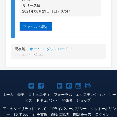
リリース日
2021年08月29日（日）07:47
ファイルの表示
現在地:
ホーム
/
ダウンロード
/
Joomla! 4 - Czech
Joomla!
Joomla!
Joomla!
Joomla!
Joomla!
Joomla!
Joomla!
Twitter
Facebook
YouTube
LinkedIn
Pinterest
Instagram
GitHub
ホーム
概要
コミュニティ
フォーラム
エクステンション
サー
ビス
ドキュメント
開発者
ショップ
アクセシビリティについて
プライバシーポリシー
クッキーポリシ
ー
$5 でJoomla! を支援
翻訳に協力
問題を報告
ログイン