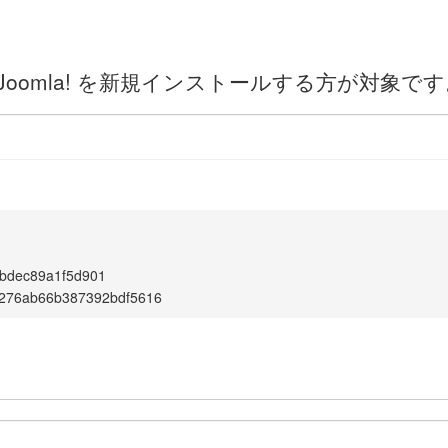
oomla! を新規インストールする方が対象です
bdec89a1f5d901
c276ab66b387392bdf5616