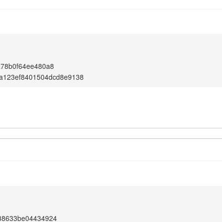
a78b0f64ee480a8
6a123ef8401504dcd8e9138
38633be04434924