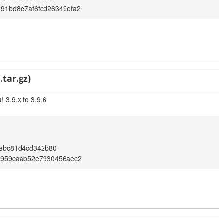
91bd8e7af6fcd26349efa2
.tar.gz)
 3.9.x to 3.9.6
ebc81d4cd342b80
7959caab52e7930456aec2