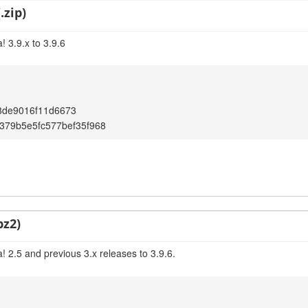
.zip)
 3.9.x to 3.9.6
8de9016f11d6673
4379b5e5fc577bef35f968
bz2)
 2.5 and previous 3.x releases to 3.9.6.