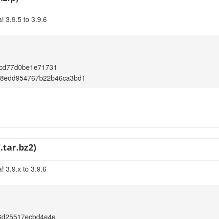
 3.9.5 to 3.9.6
cd77d0be1e71731
a8edd954767b22b46ca3bd1
.tar.bz2)
 3.9.x to 3.9.6
6d25517ecbd4e4e