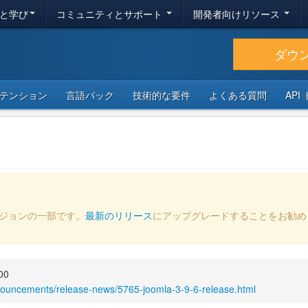
と学び
コミュニティとサポート
開発者向けリソース
ダウ
テンション
言語パック
技術的な要件
よくある質問
API
ージョンの一部です。
最新のリリース
にアップグレードすることをお勧め
00
nouncements/release-news/5765-joomla-3-9-6-release.html