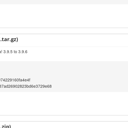
.tar.gz)
 3.9.5 to 3.9.6
74229160fa4e4f
87ad26902823bd6e3729e68
.zip)