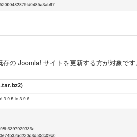
52000482879fd0485a3ab97
の Joomla! サイトを更新する方が対象
.tar.bz2)
 3.9.5 to 3.9.6
f98b6397929336a
0e74b32ad220d8d50dc09b0