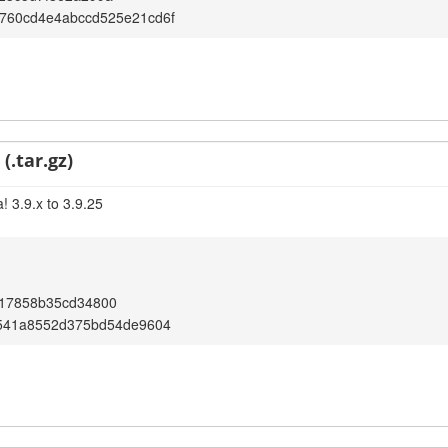
760cd4e4abccd525e21cd6f
(.tar.gz)
! 3.9.x to 3.9.25
17858b35cd34800
0541a8552d375bd54de9604