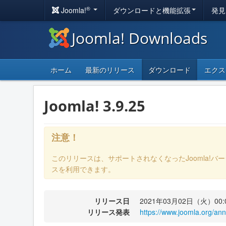
®
Joomla!
ダウンロードと機能拡張
発見
Joomla! Downloads
ホーム
最新のリリース
ダウンロード
エクス
Joomla! 3.9.25
注意！
このリリースは、サポートされなくなったJoomla!バ
スを利用できます。
リリース日
2021年03月02日（火）00:
リリース発表
https://www.joomla.org/an