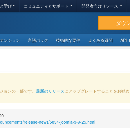
と学び
コミュニティとサポート
開発者向けリソース
ダウ
テンション
言語パック
技術的な要件
よくある質問
API
ージョンの一部です。
最新のリリース
にアップグレードすることをお勧め
00
nouncements/release-news/5834-joomla-3-9-25.html