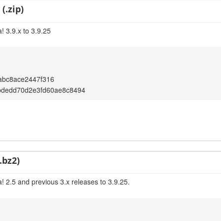
(.zip)
! 3.9.x to 3.9.25
abc8ace2447f316
bdedd70d2e3fd60ae8c8494
.bz2)
! 2.5 and previous 3.x releases to 3.9.25.