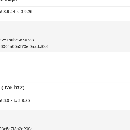
! 3.9.24 to 3.9.25
e251b0bc685a783
96004a05a370ef0aadcf0c6
(.tar.bz2)
! 3.9.x to 3.9.25
23c5d7f8e2a299a