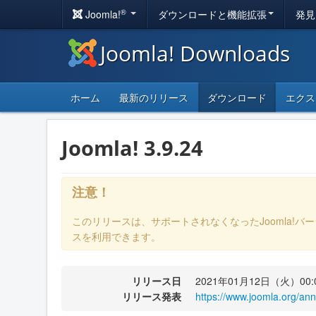
®
Joomla!
ダウンロードと機能拡張
発見
Joomla! Downloads
ホーム
最新のリリース
ダウンロード
エクス
Joomla! 3.9.24
注意！
このリリースは、サポートされなくなったJoomla!バ
スを利用できます。
リリース日
2021年01月12日（火）00:
リリース発表
https://www.joomla.org/an