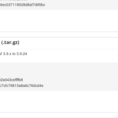
66ec037118528d8af7d95bc
(.tar.gz)
! 3.9.x to 3.9.24
2a043ceffffb8
c7cfc79813a8a6c76dcd4e