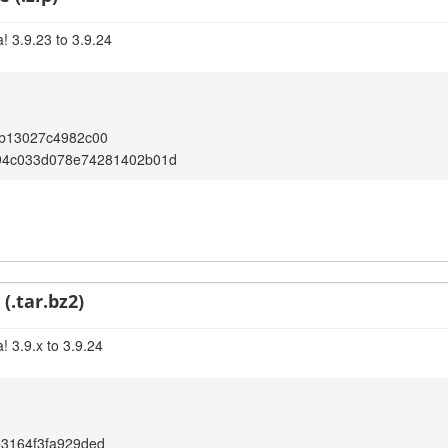
! 3.9.23 to 3.9.24
5b13027c4982c00
94c033d078e74281402b01d
(.tar.bz2)
! 3.9.x to 3.9.24
3164f3fa929ded