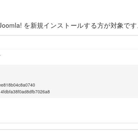
oomla! を新規インストールする方が対象です
4
ee818b04c8a0740
4fdbfa38f0ad8dfb7026a8