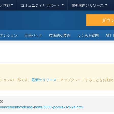
と学び
コミュニティとサポート
開発者向けリソース
ダウ
テンション
言語パック
技術的な要件
よくある質問
API
ージョンの一部です。
最新のリリース
にアップグレードすることをお勧め
00
nouncements/release-news/5830-joomla-3-9-24.html