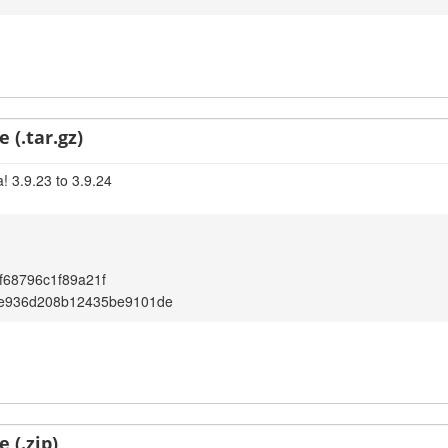
 (.tar.gz)
! 3.9.23 to 3.9.24
68796c1f89a21f
2e936d208b12435be9101de
 (.zip)