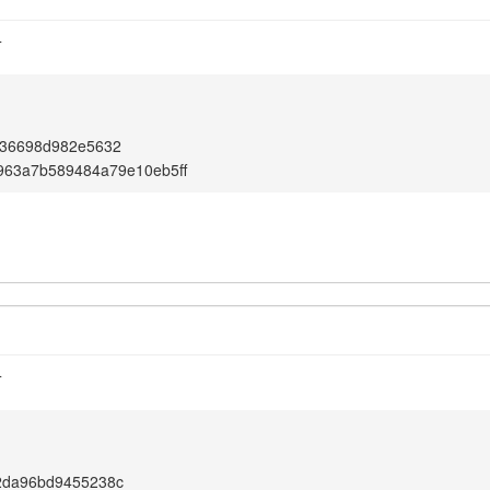
4
836698d982e5632
963a7b589484a79e10eb5ff
4
2da96bd9455238c