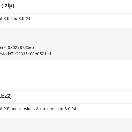
(.zip)
! 3.9.x to 3.9.24
ba74923279725eb
9e4cdd7e62335466d0521cd
.bz2)
! 2.5 and previous 3.x releases to 3.9.24.