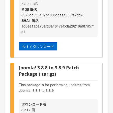
576.96 kB
MD5 署名
6975de595402b4335ceaa4633fa7cb20
SHA1 署名
ad0ee1aba75afd3a4647efbda26219a0f7d571
c1
今すぐダウンロード
Joomla! 3.8.8 to 3.8.9 Patch
Package (.tar.gz)
This package is for performing updates from
Joomla! 3.8.8 to 3.8.9
ダウンロード済
8,517 回