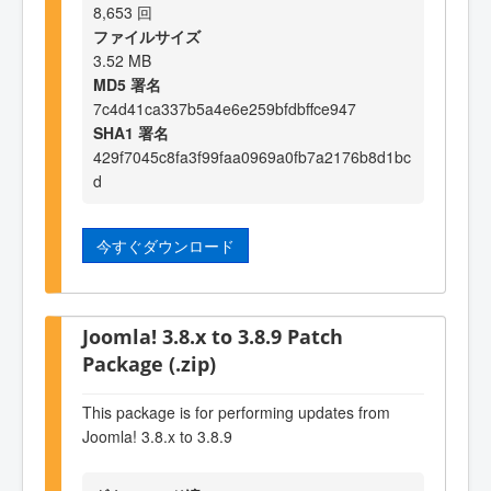
8,653 回
ファイルサイズ
3.52 MB
MD5 署名
7c4d41ca337b5a4e6e259bfdbffce947
SHA1 署名
429f7045c8fa3f99faa0969a0fb7a2176b8d1bc
d
今すぐダウンロード
Joomla! 3.8.x to 3.8.9 Patch
Package (.zip)
This package is for performing updates from
Joomla! 3.8.x to 3.8.9