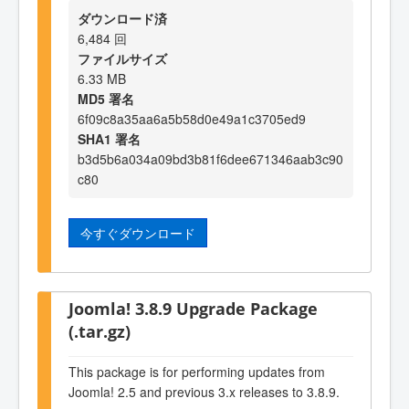
ダウンロード済
6,484 回
ファイルサイズ
6.33 MB
MD5 署名
6f09c8a35aa6a5b58d0e49a1c3705ed9
SHA1 署名
b3d5b6a034a09bd3b81f6dee671346aab3c90
c80
今すぐダウンロード
Joomla! 3.8.9 Upgrade Package
(.tar.gz)
This package is for performing updates from
Joomla! 2.5 and previous 3.x releases to 3.8.9.