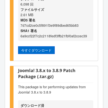
6,098 回
ファイルサイズ
2.61 MB
MD5 署名
7d7cd2ce0c5f891f3e9f89dbed65bb83
SHA1 署名
6a9ccf22f7c2c2118fedf3ffb21fbf0af2ccec39
今すぐダウンロード
Joomla! 3.8.x to 3.8.9 Patch
Package (.tar.gz)
This package is for performing updates from
Joomla! 3.8.x to 3.8.9
ダウンロード済