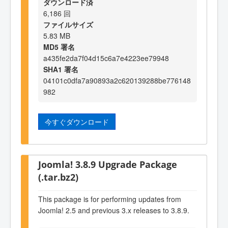
ダウンロード済
6,186 回
ファイルサイズ
5.83 MB
MD5 署名
a435fe2da7f04d15c6a7e4223ee79948
SHA1 署名
04101c0dfa7a90893a2c620139288be776148
982
今すぐダウンロード
Joomla! 3.8.9 Upgrade Package
(.tar.bz2)
This package is for performing updates from
Joomla! 2.5 and previous 3.x releases to 3.8.9.