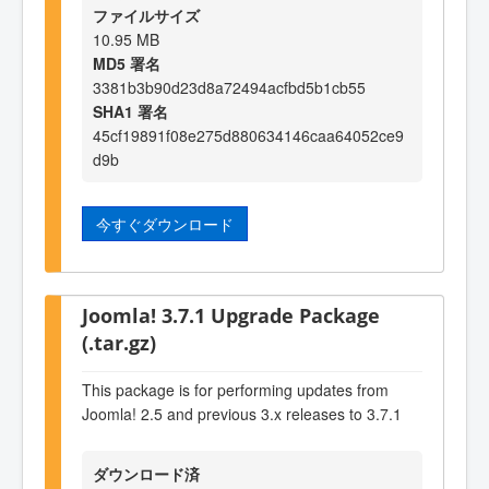
ファイルサイズ
10.95 MB
MD5 署名
3381b3b90d23d8a72494acfbd5b1cb55
SHA1 署名
45cf19891f08e275d880634146caa64052ce9
d9b
今すぐダウンロード
Joomla! 3.7.1 Upgrade Package
(.tar.gz)
This package is for performing updates from
Joomla! 2.5 and previous 3.x releases to 3.7.1
ダウンロード済