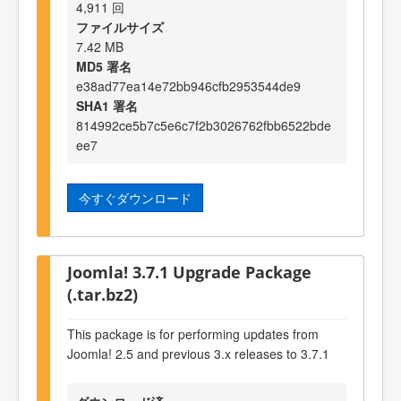
4,911 回
ファイルサイズ
7.42 MB
MD5 署名
e38ad77ea14e72bb946cfb2953544de9
SHA1 署名
814992ce5b7c5e6c7f2b3026762fbb6522bde
ee7
今すぐダウンロード
Joomla! 3.7.1 Upgrade Package
(.tar.bz2)
This package is for performing updates from
Joomla! 2.5 and previous 3.x releases to 3.7.1