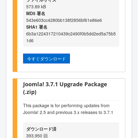
573.89 kB
MD5 署名
543e603cc4280bb138f2856bf61e86e6
SHA1 署名
6b3a1224317210439c2490f0b5dd2ed5a75b5
1d6
今すぐダウンロード
Joomla! 3.7.1 Upgrade Package
(.zip)
This package is for performing updates from
Joomla! 2.5 and previous 3.x releases to 3.7.1
ダウンロード済
393,950 回