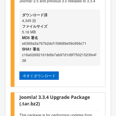
Joomla! 2.5 and previous 3.x releases to 3.3.4
ダウンロード済
4,345 回
ファイルサイズ
5.16 MB
MD5 署名
e6369a3a767b2dcf159689e59c956c71
SHA1 署名
c16a026921618dfa7ab97d1d9f75021523fe4f
38
今すぐダウンロード
Joomla! 3.3.4 Upgrade Package
(.tar.bz2)
This package is for performing updates from