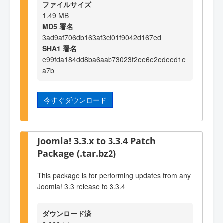
ファイルサイズ
1.49 MB
MD5 署名
3ad9af706db163af3cf01f9042d167ed
SHA1 署名
e99fda184dd8ba6aab73023f2ee6e2edeed1e
a7b
今すぐダウンロード
Joomla! 3.3.x to 3.3.4 Patch
Package (.tar.bz2)
This package is for performing updates from any
Joomla! 3.3 release to 3.3.4
ダウンロード済