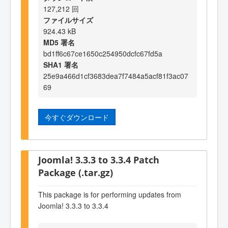
127,212 回
ファイルサイズ
924.43 kB
MD5 署名
bd1ff6c67ce1650c254950dcfc67fd5a
SHA1 署名
25e9a466d1cf3683dea7f7484a5acf81f3ac07
69
今すぐダウンロード
Joomla! 3.3.3 to 3.3.4 Patch
Package (.tar.gz)
This package is for performing updates from
Joomla! 3.3.3 to 3.3.4