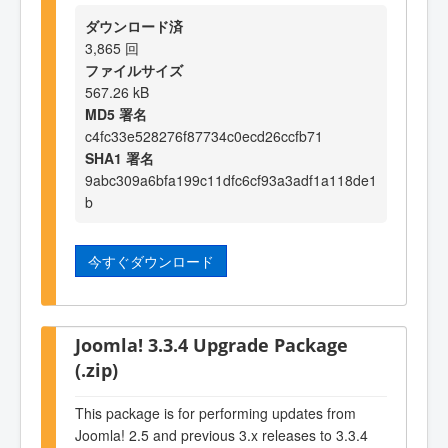
ダウンロード済
3,865 回
ファイルサイズ
567.26 kB
MD5 署名
c4fc33e528276f87734c0ecd26ccfb71
SHA1 署名
9abc309a6bfa199c11dfc6cf93a3adf1a118de1
b
今すぐダウンロード
Joomla! 3.3.4 Upgrade Package
(.zip)
This package is for performing updates from
Joomla! 2.5 and previous 3.x releases to 3.3.4