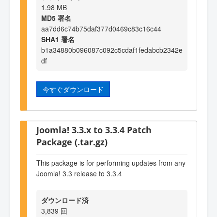
1.98 MB
MD5 署名
aa7dd6c74b75daf377d0469c83c16c44
SHA1 署名
b1a34880b096087c092c5cdaf1fedabcb2342e
df
今すぐダウンロード
Joomla! 3.3.x to 3.3.4 Patch
Package (.tar.gz)
This package is for performing updates from any
Joomla! 3.3 release to 3.3.4
ダウンロード済
3,839 回