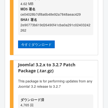
4.62 MB
MD5 署名
ce04028b7df8a6b48e92a7848aeac429
SHA1 署名
2e90773b619d26490f41cba0a291c02403242
262
今すぐダウンロード
Joomla! 3.2.x to 3.2.7 Patch
Package (.tar.gz)
This package is for performing updates from any
Joomla! 3.2 release to 3.2.7
ダウンロード済
4,765 回