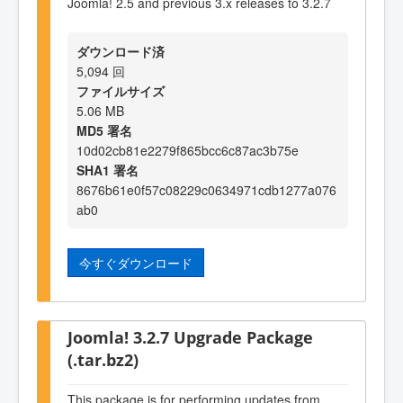
Joomla! 2.5 and previous 3.x releases to 3.2.7
ダウンロード済
5,094 回
ファイルサイズ
5.06 MB
MD5 署名
10d02cb81e2279f865bcc6c87ac3b75e
SHA1 署名
8676b61e0f57c08229c0634971cdb1277a076
ab0
今すぐダウンロード
Joomla! 3.2.7 Upgrade Package
(.tar.bz2)
This package is for performing updates from