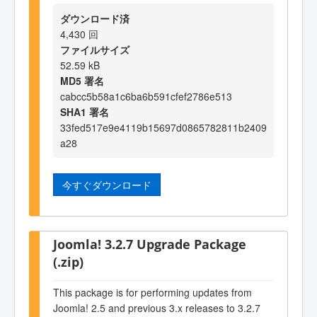
ダウンロード済
4,430 回
ファイルサイズ
52.59 kB
MD5 署名
cabcc5b58a1c6ba6b591cfef2786e513
SHA1 署名
33fed517e9e4119b15697d0865782811b2409
a28
今すぐダウンロード
Joomla! 3.2.7 Upgrade Package
(.zip)
This package is for performing updates from
Joomla! 2.5 and previous 3.x releases to 3.2.7