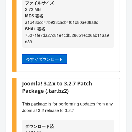
ファイルサイズ
2.72 MB
MD5 署名
a1b43dcd47b933cacb4f01b80ae38a6c
SHA1 署名
75071fe7da27c81e4cdf526651ec06ab11aa9
d39
今すぐダウンロード
Joomla! 3.2.x to 3.2.7 Patch
Package (.tar.bz2)
This package is for performing updates from any
Joomla! 3.2 release to 3.2.7
ダウンロード済