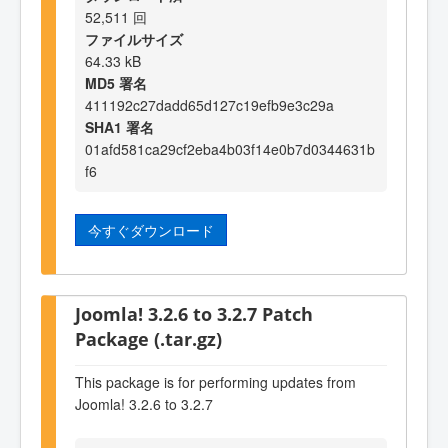
52,511 回
ファイルサイズ
64.33 kB
MD5 署名
411192c27dadd65d127c19efb9e3c29a
SHA1 署名
01afd581ca29cf2eba4b03f14e0b7d0344631b
f6
今すぐダウンロード
Joomla! 3.2.6 to 3.2.7 Patch
Package (.tar.gz)
This package is for performing updates from
Joomla! 3.2.6 to 3.2.7