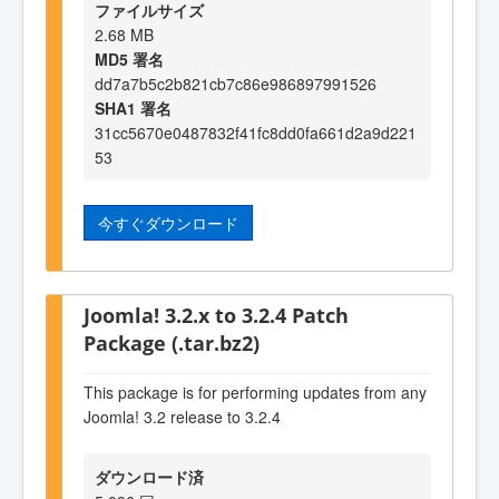
ファイルサイズ
2.68 MB
MD5 署名
dd7a7b5c2b821cb7c86e986897991526
SHA1 署名
31cc5670e0487832f41fc8dd0fa661d2a9d221
53
今すぐダウンロード
Joomla! 3.2.x to 3.2.4 Patch
Package (.tar.bz2)
This package is for performing updates from any
Joomla! 3.2 release to 3.2.4
ダウンロード済