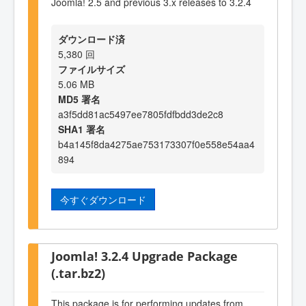
Joomla! 2.5 and previous 3.x releases to 3.2.4
ダウンロード済
5,380 回
ファイルサイズ
5.06 MB
MD5 署名
a3f5dd81ac5497ee7805fdfbdd3de2c8
SHA1 署名
b4a145f8da4275ae753173307f0e558e54aa4
894
今すぐダウンロード
Joomla! 3.2.4 Upgrade Package
(.tar.bz2)
This package is for performing updates from