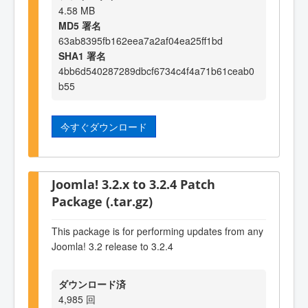
4.58 MB
MD5 署名
63ab8395fb162eea7a2af04ea25ff1bd
SHA1 署名
4bb6d540287289dbcf6734c4f4a71b61ceab0
b55
今すぐダウンロード
Joomla! 3.2.x to 3.2.4 Patch
Package (.tar.gz)
This package is for performing updates from any
Joomla! 3.2 release to 3.2.4
ダウンロード済
4,985 回