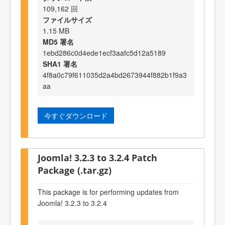
109,162 回
ファイルサイズ
1.15 MB
MD5 署名
1ebd286c0d4ede1ecf3aafc5d12a5189
SHA1 署名
4f8a0c79f611035d2a4bd2673944f882b1f9a3
aa
今すぐダウンロード
Joomla! 3.2.3 to 3.2.4 Patch
Package (.tar.gz)
This package is for performing updates from
Joomla! 3.2.3 to 3.2.4