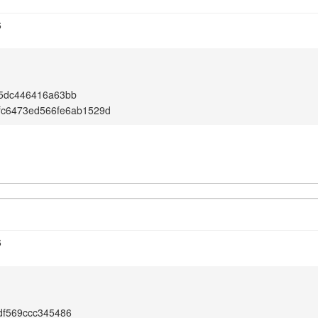
6
05dc446416a63bb
dfc6473ed566fe6ab1529d
6
df569ccc345486