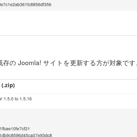
de7c1e2ab361fc8856df356
の Joomla! サイトを更新する方が対象
(.zip)
! 1.5.0 to 1.5.16
1fbae10fe7cf21
61db9c8596d45ca07e93dc8