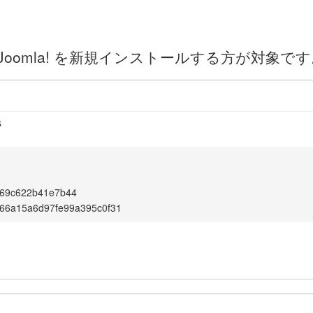
oomla! を新規インストールする方が対象です
6
a69c622b41e7b44
66a15a6d97fe99a395c0f31