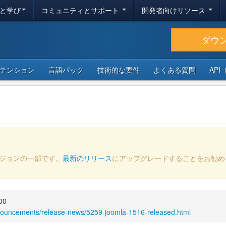
と学び
コミュニティとサポート
開発者向けリソース
ダウ
テンション
言語パック
技術的な要件
よくある質問
API
ージョンの一部です。
最新のリリース
にアップグレードすることをお勧め
00
nnouncements/release-news/5259-joomla-1516-released.html