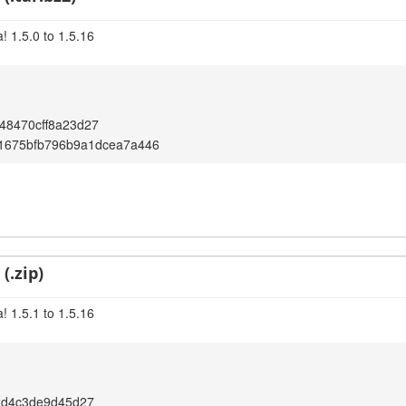
! 1.5.0 to 1.5.16
48470cff8a23d27
1675bfb796b9a1dcea7a446
(.zip)
! 1.5.1 to 1.5.16
2d4c3de9d45d27