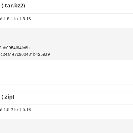
(.tar.bz2)
! 1.5.1 to 1.5.16
9eb0954f94fc8b
8ec24a1e7c902481b4259a9
(.zip)
! 1.5.2 to 1.5.16