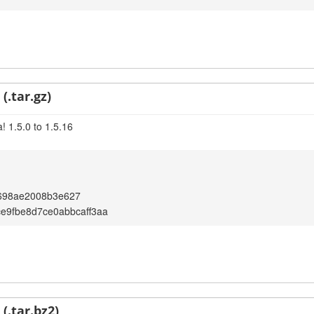
(.tar.gz)
! 1.5.0 to 1.5.16
698ae2008b3e627
ce9fbe8d7ce0abbcaff3aa
(.tar.bz2)