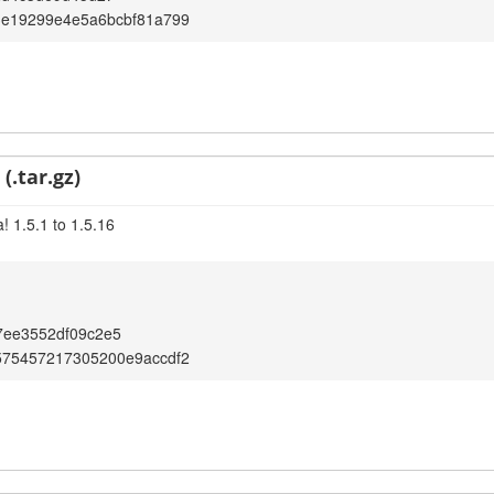
3e19299e4e5a6bcbf81a799
(.tar.gz)
! 1.5.1 to 1.5.16
7ee3552df09c2e5
575457217305200e9accdf2