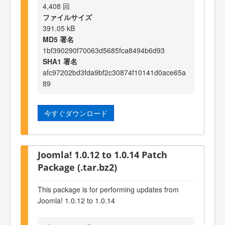
4,408 回
ファイルサイズ
391.05 kB
MD5 署名
1bf390290f70063d5685fca8494b6d93
SHA1 署名
afc97202bd3fda9bf2c30874f10141d0ace65a
89
今すぐダウンロード
Joomla! 1.0.12 to 1.0.14 Patch
Package (.tar.bz2)
This package is for performing updates from
Joomla! 1.0.12 to 1.0.14