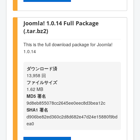
Joomla! 1.0.14 Full Package
(.tar.bz2)
This is the full download package for Joomla!
1.0.14
ダウンロード済
13,958 回
ファイルサイズ
1.62 MB
MD5 署名
9d8eb855078cc2645ee0eec8d3bea12c
SHA1 署名
d906be82ed360c2d8d682e47d24e15880f9bd
ea0