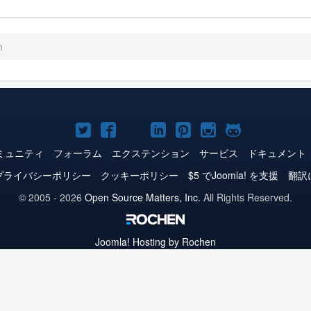
n
Joomla!
Joomla!
Joomla!
Joomla!
Joomla!
Joomla!
Joomla!
Twitter
Facebook
YouTube
LinkedIn
Pinterest
Instagram
GitHub
ミュニティ
フォーラム
エクステンション
サービス
ドキュメント
プライバシーポリシー
クッキーポリシー
$5 でJoomla! を支援
翻訳
© 2005 - 2026
Open Source Matters, Inc.
All Rights Reserved.
Joomla!
Hosting by Rochen