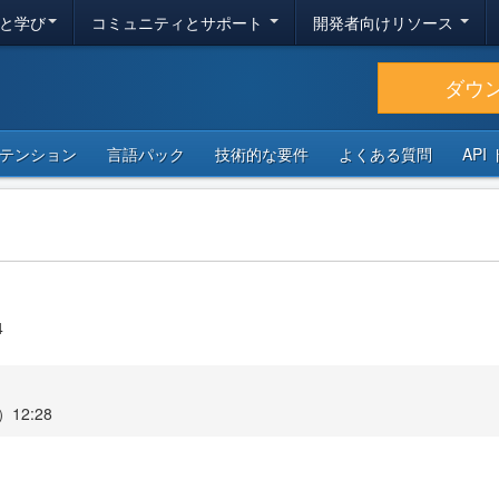
と学び
コミュニティとサポート
開発者向けリソース
ダウ
テンション
言語パック
技術的な要件
よくある質問
API
4
12:28