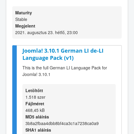
Maturity
Stable
Megjelent
2021. augusztus 23. hétfő, 23:00
Joomla! 3.10.1 German LI de-LI
Language Pack (v1)
This is the full German LI Language Pack for
Joomla! 3.10.1
Letöltött
1.518 szer
Fájlméret
468,45 kB
MD5 aláírás
3b8a2fbaa4dbb8bf4ca3c1a7238ca0a9
SHA1 aláírás