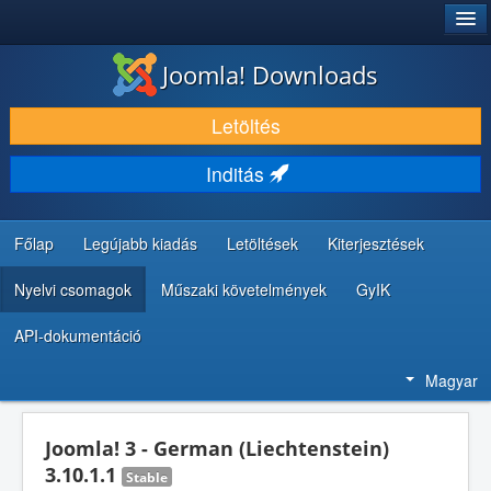
®
JOOMLA!
Joomla! Downloads
LETÖLTÉS ÉS KITERJESZTÉS
Letöltés
FEDEZZE FEL ÉS TANULJA MEG
Inditás
KÖZÖSSÉG ÉS TÁMOGATÁS
FEJLESZTŐI ERŐFORRÁSOK
Főlap
Legújabb kiadás
Letöltések
Kiterjesztések
Nyelvi csomagok
Műszaki követelmények
GyIK
API-dokumentáció
Magyar
Joomla! 3 - German (Liechtenstein)
3.10.1.1
Stable