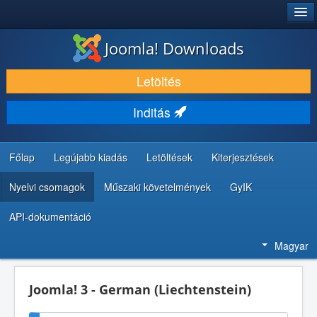
®
JOOMLA!
Joomla! Downloads
LETÖLTÉS ÉS KITERJESZTÉS
Letöltés
FEDEZZE FEL ÉS TANULJA MEG
Inditás
KÖZÖSSÉG ÉS TÁMOGATÁS
FEJLESZTŐI ERŐFORRÁSOK
Főlap
Legújabb kiadás
Letöltések
Kiterjesztések
Nyelvi csomagok
Műszaki követelmények
GyIK
API-dokumentáció
Magyar
Joomla! 3 - German (Liechtenstein)