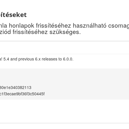
pítéseket
a honlapok frissítéséhez használható csomago
iód frissítéséhez szükséges.
 5.4 and previous 6.x releases to 6.0.0.
d80e1e340382113
c1f3ecae9bf36f3c50445f