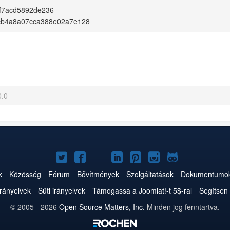
f7acd5892de236
cb4a8a07cca388e02a7e128
0.0
Joomla!
Joomla!
Joomla!
Joomla!
Joomla!
Joomla!
Joomla!
a
a
a
a
a
az
a
k
Közösség
Fórum
Bővítmények
Szolgáltatások
Dokumentumo
Twitteren
Facebookon
YouTube-
LinkedInen
Pinteresten
Instagramon
GitHub-
irányelvek
Süti irányelvek
Támogassa a Joomlat!-t 5$-ral
Segítsen 
on
on
© 2005 - 2026
Open Source Matters, Inc.
Minden jog fenntartva.