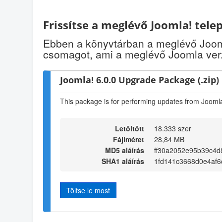
Frissítse a meglévő Joomla! tele
Ebben a könyvtárban a meglévő Jooml
csomagot, ami a meglévő Joomla verz
Joomla! 6.0.0 Upgrade Package (.zip)
This package is for performing updates from Joomla!
Letöltött
18.333 szer
Fájlméret
28,84 MB
MD5 aláírás
ff30a2052e95b39c4
SHA1 aláírás
1fd141c3668d0e4af6
Töltse le most