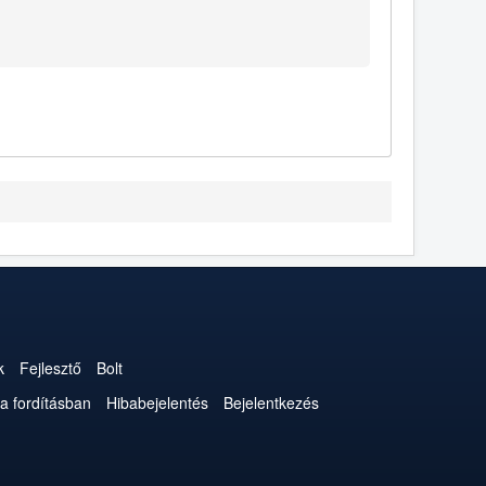
k
Fejlesztő
Bolt
a fordításban
Hibabejelentés
Bejelentkezés