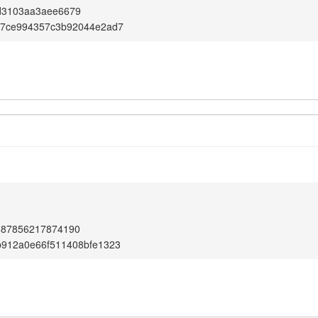
d3103aa3aee6679
b7ce994357c3b92044e2ad7
687856217874190
b912a0e66f511408bfe1323