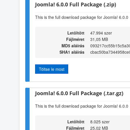
Joomla! 6.0.0 Full Package (.zip)
This is the full download package for Joomla! 6.0.0
Letöltött
47.994 szer
Fájlméret
31,05 MB
MD5 aláírás
093217cc55b15c5a3
SHA1 aláírás
cbac50ba7344958ce
Töltse le most
Joomla! 6.0.0 Full Package (.tar.gz)
This is the full download package for Joomla! 6.0.0
Letöltött
8.025 szer
Fájlméret
25,02 MB