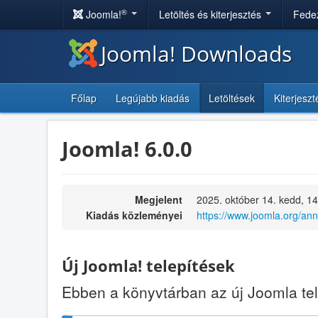
®
Joomla!
Letöltés és kiterjesztés
Fedez
Joomla! Downloads
Főlap
Legújabb kiadás
Letöltések
Kiterjesz
Joomla! 6.0.0
Megjelent
2025. október 14. kedd, 1
Kiadás közleményei
https://www.joomla.org/an
Új Joomla! telepítések
Ebben a könyvtárban az új Joomla t