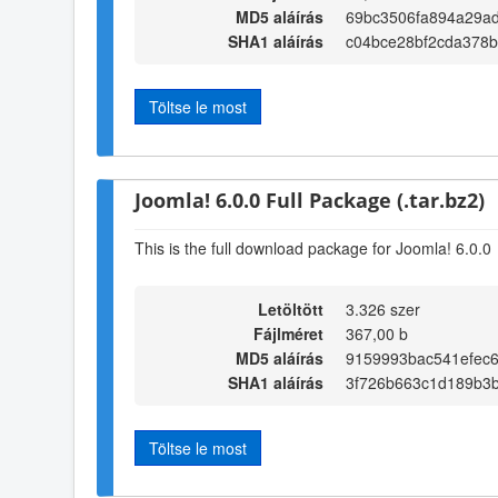
MD5 aláírás
69bc3506fa894a29a
SHA1 aláírás
c04bce28bf2cda378
Töltse le most
Joomla! 6.0.0 Full Package (.tar.bz2)
This is the full download package for Joomla! 6.0.0
Letöltött
3.326 szer
Fájlméret
367,00 b
MD5 aláírás
9159993bac541efec
SHA1 aláírás
3f726b663c1d189b3
Töltse le most