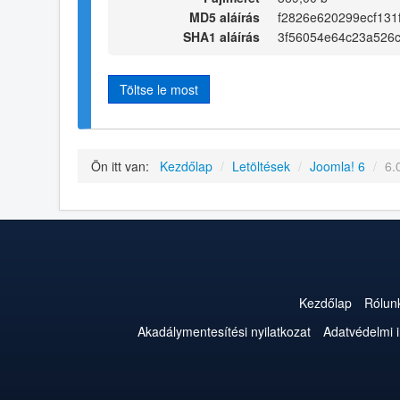
MD5 aláírás
f2826e620299ecf131
SHA1 aláírás
3f56054e64c23a526
Töltse le most
Ön itt van:
Kezdőlap
/
Letöltések
/
Joomla! 6
/
6.
Kezdőlap
Rólun
Akadálymentesítési nyilatkozat
Adatvédelmi 