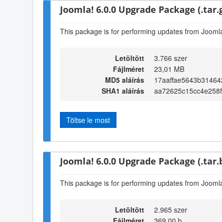
Joomla! 6.0.0 Upgrade Package (.tar.
This package is for performing updates from Joomla!
Letöltött
3.766 szer
Fájlméret
23,01 MB
MD5 aláírás
17aaffae5643b3146
SHA1 aláírás
aa72625c15cc4e258
Töltse le most
Joomla! 6.0.0 Upgrade Package (.tar.
This package is for performing updates from Joomla!
Letöltött
2.965 szer
Fájlméret
369,00 b