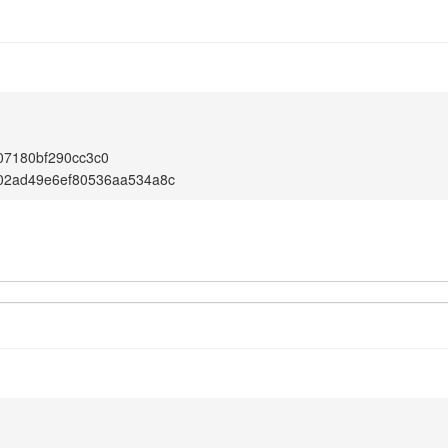
07180bf290cc3c0
02ad49e6ef80536aa534a8c