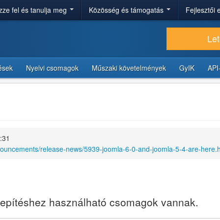
ze fel és tanulja meg
Közösség és támogatás
Fejlesztői
Let
tések
Nyelvi csomagok
Műszaki követelmények
GyIK
API
4:31
nouncements/release-news/5939-joomla-6-0-and-joomla-5-4-are-here.
elepítéshez használható csomagok vannak.