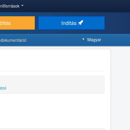
 erőforrások
öltés
Inditás
Magyar
-dokumentáció
html