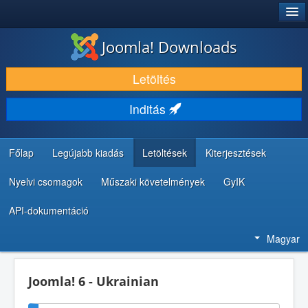
®
JOOMLA!
Joomla! Downloads
LETÖLTÉS ÉS KITERJESZTÉS
Letöltés
FEDEZZE FEL ÉS TANULJA MEG
Inditás
KÖZÖSSÉG ÉS TÁMOGATÁS
FEJLESZTŐI ERŐFORRÁSOK
Főlap
Legújabb kiadás
Letöltések
Kiterjesztések
Nyelvi csomagok
Műszaki követelmények
GyIK
API-dokumentáció
Magyar
Joomla! 6 - Ukrainian