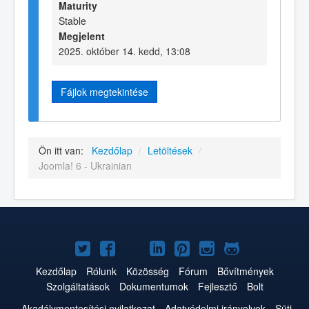
Maturity
Stable
Megjelent
2025. október 14. kedd, 13:08
Fájlok megtekintése
Ön itt van:
Kezdőlap
/
Letöltések
/
Joomla! 6 - Ukrainian
Joomla!
Joomla!
Joomla!
Joomla!
Joomla!
Joomla!
Joomla!
a
a
a
a
a
az
a
Kezdőlap
Rólunk
Közösség
Fórum
Bővítmények
Szolgáltatások
Dokumentumok
Fejlesztő
Bolt
Twitteren
Facebookon
YouTube-
LinkedInen
Pinteresten
Instagramon
GitHub-
Akadálymentesítési nyilatkozat
Adatvédelmi irányelvek
Süti