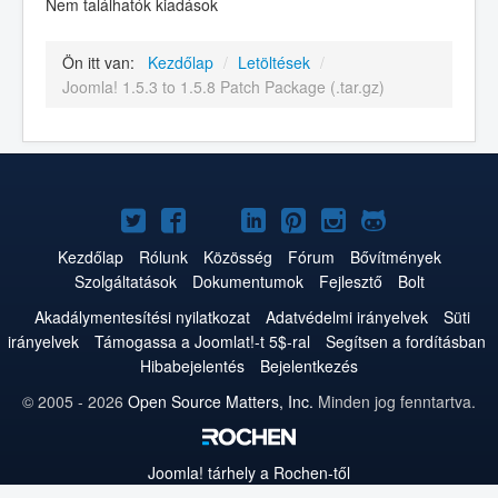
Nem találhatók kiadások
Ön itt van:
Kezdőlap
/
Letöltések
/
Joomla! 1.5.3 to 1.5.8 Patch Package (.tar.gz)
Joomla!
Joomla!
Joomla!
Joomla!
Joomla!
Joomla!
Joomla!
a
a
a
a
a
az
a
Kezdőlap
Rólunk
Közösség
Fórum
Bővítmények
Szolgáltatások
Dokumentumok
Fejlesztő
Bolt
Twitteren
Facebookon
YouTube-
LinkedInen
Pinteresten
Instagramon
GitHub-
Akadálymentesítési nyilatkozat
Adatvédelmi irányelvek
Süti
on
on
irányelvek
Támogassa a Joomlat!-t 5$-ral
Segítsen a fordításban
Hibabejelentés
Bejelentkezés
© 2005 - 2026
Open Source Matters, Inc.
Minden jog fenntartva.
Joomla!
tárhely a Rochen-től