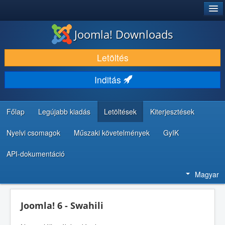
®
JOOMLA!
Joomla! Downloads
LETÖLTÉS ÉS KITERJESZTÉS
Letöltés
FEDEZZE FEL ÉS TANULJA MEG
Inditás
KÖZÖSSÉG ÉS TÁMOGATÁS
FEJLESZTŐI ERŐFORRÁSOK
Főlap
Legújabb kiadás
Letöltések
Kiterjesztések
Nyelvi csomagok
Műszaki követelmények
GyIK
API-dokumentáció
Magyar
Joomla! 6 - Swahili