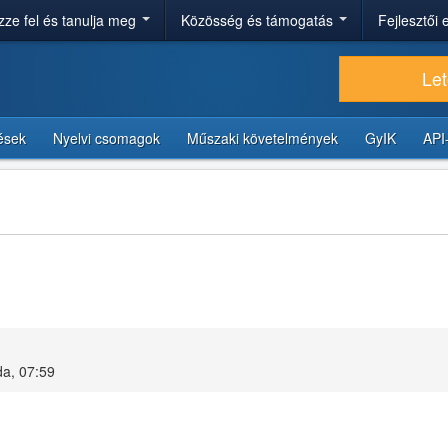
ze fel és tanulja meg
Közösség és támogatás
Fejlesztői
Let
tések
Nyelvi csomagok
Műszaki követelmények
GyIK
API
da, 07:59