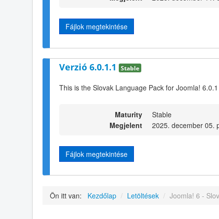
Fájlok megtekintése
Verzió 6.0.1.1
Stable
This is the Slovak Language Pack for Joomla! 6.0.1
Maturity
Stable
Megjelent
2025. december 05. p
Fájlok megtekintése
Ön itt van:
Kezdőlap
/
Letöltések
/
Joomla! 6 - Slo