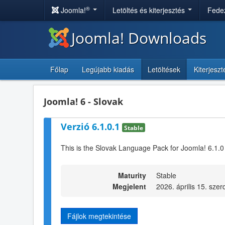
®
Joomla!
Letöltés és kiterjesztés
Fedez
Joomla! Downloads
Főlap
Legújabb kiadás
Letöltések
Kiterjesz
Joomla! 6 - Slovak
Verzió 6.1.0.1
Stable
This is the Slovak Language Pack for Joomla! 6.1.0
Maturity
Stable
Megjelent
2026. április 15. szer
Fájlok megtekintése