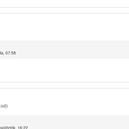
da, 07:58
 (v2)
sütörtök, 16:22