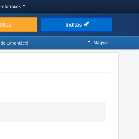
 erőforrások
öltés
Inditás
Magyar
-dokumentáció