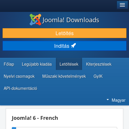
®
JOOMLA!
Joomla! Downloads
LETÖLTÉS ÉS KITERJESZTÉS
Letöltés
FEDEZZE FEL ÉS TANULJA MEG
Inditás
KÖZÖSSÉG ÉS TÁMOGATÁS
FEJLESZTŐI ERŐFORRÁSOK
Főlap
Legújabb kiadás
Letöltések
Kiterjesztések
Nyelvi csomagok
Műszaki követelmények
GyIK
API-dokumentáció
Magyar
Joomla! 6 - French