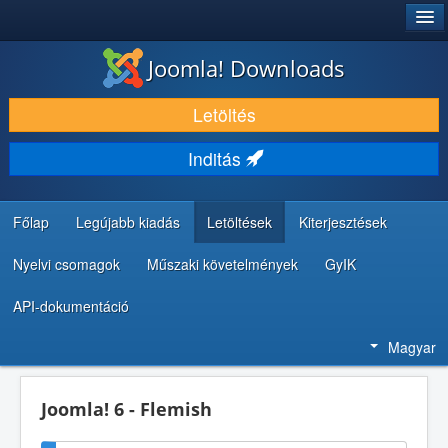
®
JOOMLA!
Joomla! Downloads
LETÖLTÉS ÉS KITERJESZTÉS
Letöltés
FEDEZZE FEL ÉS TANULJA MEG
Inditás
KÖZÖSSÉG ÉS TÁMOGATÁS
FEJLESZTŐI ERŐFORRÁSOK
Főlap
Legújabb kiadás
Letöltések
Kiterjesztések
Nyelvi csomagok
Műszaki követelmények
GyIK
API-dokumentáció
Magyar
Joomla! 6 - Flemish