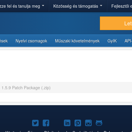
ze fel és tanulja meg
Közösség és támogatás
Fejlesztői
Let
tések
Nyelvi csomagok
Műszaki követelmények
GyIK
API
o 1.5.9 Patch Package (.zip)
Joomla!
Joomla!
Joomla!
Joomla!
Joomla!
Joomla!
Joomla!