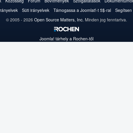
a
a
a
a
a
az
a
k
Közösség
Fórum
Bővítmények
Szolgáltatások
Dokumentumo
Twitteren
Facebookon
YouTube-
LinkedInen
Pinteresten
Instagramon
GitHub-
irányelvek
Süti irányelvek
Támogassa a Joomlat!-t 5$-ral
Segítsen 
on
on
© 2005 - 2026
Open Source Matters, Inc.
Minden jog fenntartva.
Joomla!
tárhely a Rochen-től