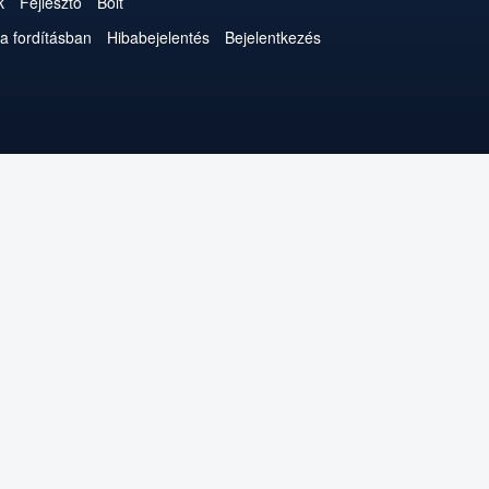
k
Fejlesztő
Bolt
a fordításban
Hibabejelentés
Bejelentkezés