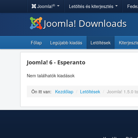
®
Joomla!
Letöltés és kiterjesztés
Fedez
Joomla! Downloads
Főlap
Legújabb kiadás
Letöltések
Kiterjesz
Joomla! 6 - Esperanto
Nem találhatók kiadások
Ön itt van:
Kezdőlap
/
Letöltések
/
Joomla! 1.5.0 t