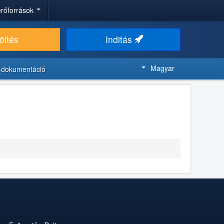
 erőforrások
öltés
Inditás
Magyar
-dokumentáció