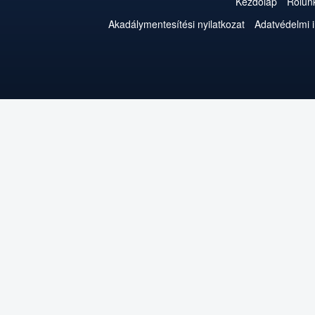
Kezdőlap
Rólun
Akadálymentesítési nyilatkozat
Adatvédelmi 