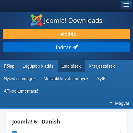
®
JOOMLA!
Joomla! Downloads
LETÖLTÉS ÉS KITERJESZTÉS
Letöltés
FEDEZZE FEL ÉS TANULJA MEG
Inditás
KÖZÖSSÉG ÉS TÁMOGATÁS
FEJLESZTŐI ERŐFORRÁSOK
Főlap
Legújabb kiadás
Letöltések
Kiterjesztések
Nyelvi csomagok
Műszaki követelmények
GyIK
API-dokumentáció
Magyar
Joomla! 6 - Danish