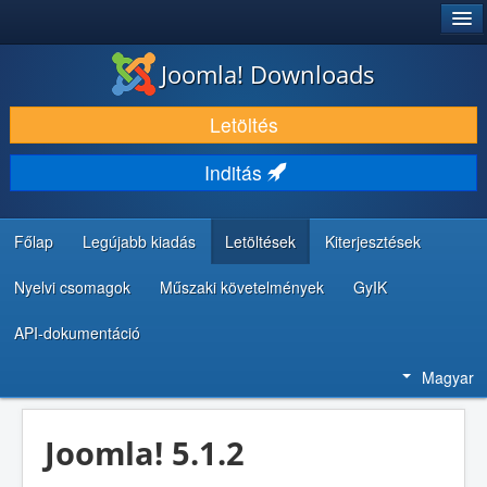
®
JOOMLA!
Joomla! Downloads
LETÖLTÉS ÉS KITERJESZTÉS
Letöltés
FEDEZZE FEL ÉS TANULJA MEG
Inditás
KÖZÖSSÉG ÉS TÁMOGATÁS
FEJLESZTŐI ERŐFORRÁSOK
Főlap
Legújabb kiadás
Letöltések
Kiterjesztések
Nyelvi csomagok
Műszaki követelmények
GyIK
API-dokumentáció
Magyar
Joomla! 5.1.2