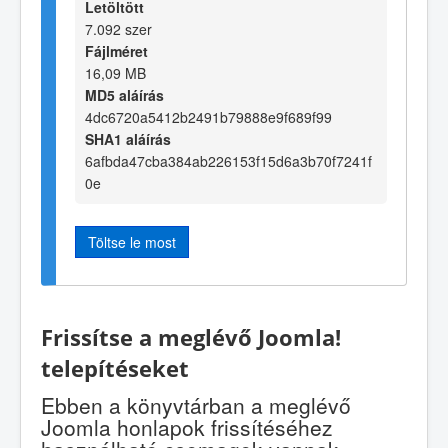
Letöltött
7.092 szer
Fájlméret
16,09 MB
MD5 aláírás
4dc6720a5412b2491b79888e9f689f99
SHA1 aláírás
6afbda47cba384ab226153f15d6a3b70f7241f
0e
Töltse le most
Frissítse a meglévő Joomla!
telepítéseket
Ebben a könyvtárban a meglévő
Joomla honlapok frissítéséhez