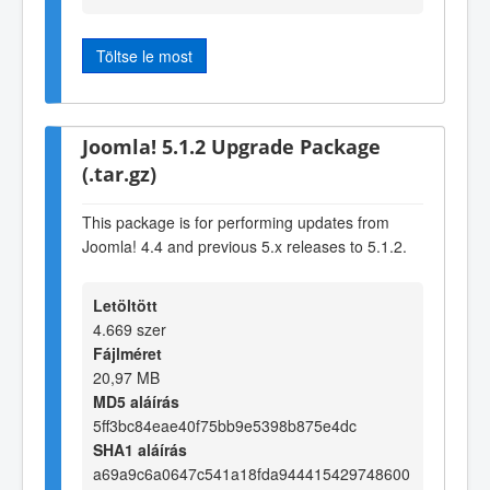
Töltse le most
Joomla! 5.1.2 Upgrade Package
(.tar.gz)
This package is for performing updates from
Joomla! 4.4 and previous 5.x releases to 5.1.2.
Letöltött
4.669 szer
Fájlméret
20,97 MB
MD5 aláírás
5ff3bc84eae40f75bb9e5398b875e4dc
SHA1 aláírás
a69a9c6a0647c541a18fda944415429748600