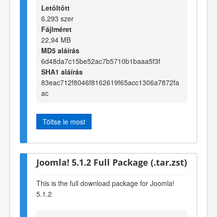
Letöltött
6.293 szer
Fájlméret
22,94 MB
MD5 aláírás
6d48da7c15be52ac7b5710b1baaa5f3f
SHA1 aláírás
83eac712f8046f8162619f65acc1306a7872fa
ac
Töltse le most
Joomla! 5.1.2 Full Package (.tar.zst)
This is the full download package for Joomla!
5.1.2