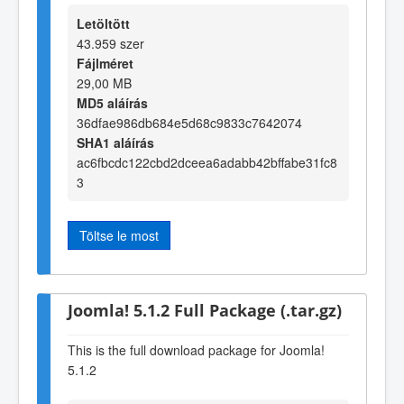
Letöltött
43.959 szer
Fájlméret
29,00 MB
MD5 aláírás
36dfae986db684e5d68c9833c7642074
SHA1 aláírás
ac6fbcdc122cbd2dceea6adabb42bffabe31fc8
3
Töltse le most
Joomla! 5.1.2 Full Package (.tar.gz)
This is the full download package for Joomla!
5.1.2