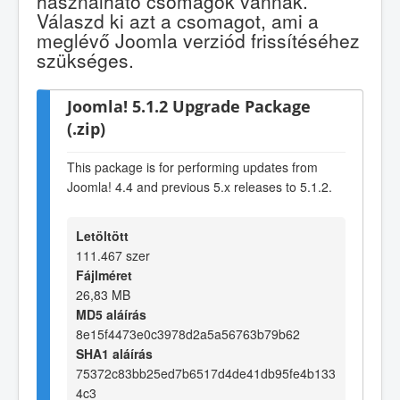
használható csomagok vannak.
Válaszd ki azt a csomagot, ami a
meglévő Joomla verziód frissítéséhez
szükséges.
Joomla! 5.1.2 Upgrade Package
(.zip)
This package is for performing updates from
Joomla! 4.4 and previous 5.x releases to 5.1.2.
Letöltött
111.467 szer
Fájlméret
26,83 MB
MD5 aláírás
8e15f4473e0c3978d2a5a56763b79b62
SHA1 aláírás
75372c83bb25ed7b6517d4de41db95fe4b133
4c3