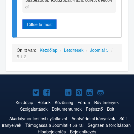
58a5e20d8bf95d323baf74a5a7cdf457696c04
cf
Töltse le most
Ön itt van:
Kezdőlap
/
Letöltések
/
Joomla! 5
/
5.1.2
Joomla!
Joomla!
Joomla!
Joomla!
Joomla!
Joomla!
Joomla!
a
a
a
a
a
az
a
Kezdőlap
Rólunk
Közösség
Fórum
Bővítmények
Szolgáltatások
Dokumentumok
Fejlesztő
Bolt
Twitteren
Facebookon
YouTube-
LinkedInen
Pinteresten
Instagramon
GitHub-
Akadálymentesítési nyilatkozat
Adatvédelmi irányelvek
Süti
on
on
irányelvek
Támogassa a Joomlat!-t 5$-ral
Segítsen a fordításban
Hibabejelentés
Bejelentkezés