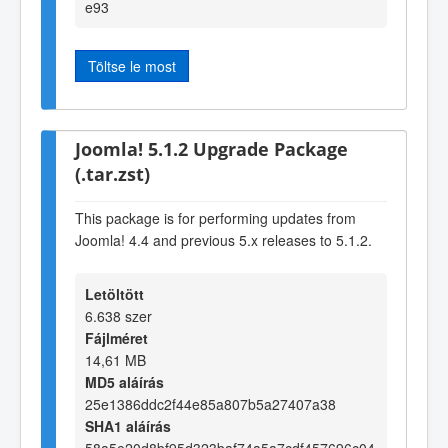
e93
Töltse le most
Joomla! 5.1.2 Upgrade Package
(.tar.zst)
This package is for performing updates from
Joomla! 4.4 and previous 5.x releases to 5.1.2.
Letöltött
6.638 szer
Fájlméret
14,61 MB
MD5 aláírás
25e1386ddc2f44e85a807b5a27407a38
SHA1 aláírás