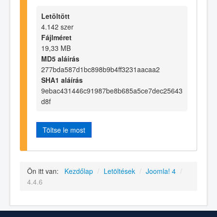
Letöltött
4.142 szer
Fájlméret
19,33 MB
MD5 aláírás
277bda587d1bc898b9b4ff3231aacaa2
SHA1 aláírás
9ebac431446c91987be8b685a5ce7dec25643
d8f
Töltse le most
Ön itt van:
Kezdőlap
/
Letöltések
/
Joomla! 4
/
4.4.6