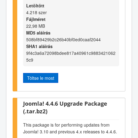
Letöltött
4.218 szer
Fájlméret
22,98 MB
MD5 aláírás
508bf89429b2c26b40bf0ed0caaf2044
SHA1 aláírás
9f4c3a6a72098bdee817a40961c9883421062
5c9
Töltse le most
Joomla! 4.4.6 Upgrade Package
(.tar.bz2)
This package is for performing updates from
Joomla! 3.10 and previous 4.x releases to 4.4.6.