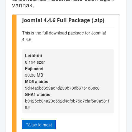
vannak.
Joomla! 4.4.6 Full Package (.zip)
This is the full download package for Joomla!
4.4.6
Letöltött
8.194 szer
Fájlméret
30,38 MB
MD5 aláírás
9d44a5bc659ac7d239b73db6751d68c6
SHA1 aláírás
b9425cb64a29e552d4dfbb75d7cfaf5a9a581f
92
Töltse le most