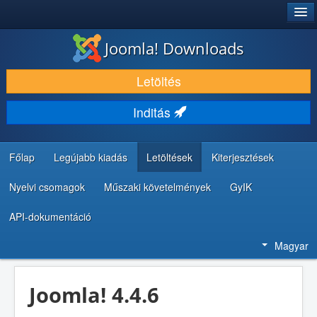
®
JOOMLA!
Joomla! Downloads
LETÖLTÉS ÉS KITERJESZTÉS
Letöltés
FEDEZZE FEL ÉS TANULJA MEG
Inditás
KÖZÖSSÉG ÉS TÁMOGATÁS
FEJLESZTŐI ERŐFORRÁSOK
Főlap
Legújabb kiadás
Letöltések
Kiterjesztések
Nyelvi csomagok
Műszaki követelmények
GyIK
API-dokumentáció
Magyar
Joomla! 4.4.6