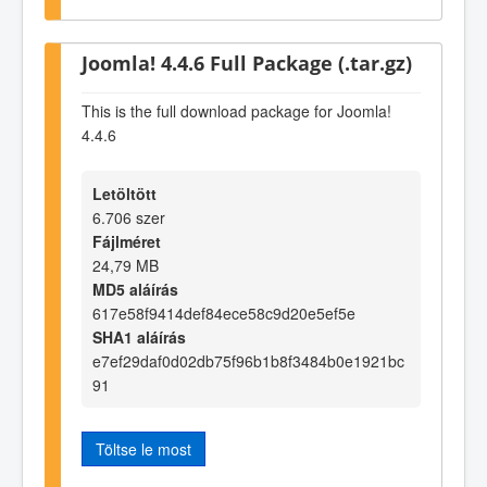
Joomla! 4.4.6 Full Package (.tar.gz)
This is the full download package for Joomla!
4.4.6
Letöltött
6.706 szer
Fájlméret
24,79 MB
MD5 aláírás
617e58f9414def84ece58c9d20e5ef5e
SHA1 aláírás
e7ef29daf0d02db75f96b1b8f3484b0e1921bc
91
Töltse le most