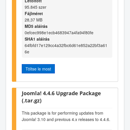
Letöltött
95.845 szer
Fájlméret
28,37 MB
MD5 aláírás
0efcec998e1ecb4683947a4fa94f80fe
SHA1 aláírás
64fbfd17e129cc4a32fbc6d61e852a22bf3a61
6e
Töltse le most
Joomla! 4.4.6 Upgrade Package
(.tar.gz)
This package is for performing updates from
Joomla! 3.10 and previous 4.x releases to 4.4.6.