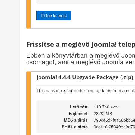
Töltse le most
Frissítse a meglévő Joomla! tele
Ebben a könyvtárban a meglévő Jooml
csomagot, ami a meglévő Joomla verz
Joomla! 4.4.4 Upgrade Package (.zip)
This package is for performing updates from Joomla
Letöltött
119.746 szer
Fájlméret
28,32 MB
MD5 aláírás
790c45d7f0156bbb5
SHA1 aláírás
9cc116f25349be9e79