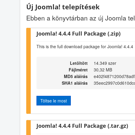
Új Joomla! telepítések
Ebben a könyvtárban az új Joomla t
Joomla! 4.4.4 Full Package (.zip)
This is the full download package for Joomla! 4.4.4
Letöltött
14.349 szer
Fájlméret
30,32 MB
MD5 aláírás
e402f4871200d78adf
SHA1 aláírás
35eec2997c0d610dcc
Töltse le most
Joomla! 4.4.4 Full Package (.tar.gz)