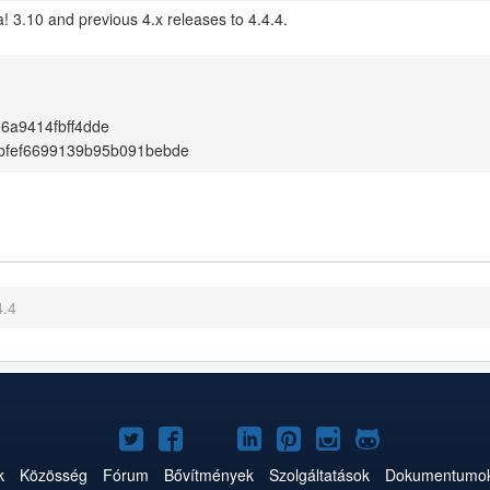
! 3.10 and previous 4.x releases to 4.4.4.
6a9414fbff4dde
bfef6699139b95b091bebde
4.4
Joomla!
Joomla!
Joomla!
Joomla!
Joomla!
Joomla!
Joomla!
a
a
a
a
a
az
a
k
Közösség
Fórum
Bővítmények
Szolgáltatások
Dokumentumo