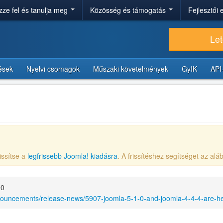
ze fel és tanulja meg
Közösség és támogatás
Fejlesztői
Let
tések
Nyelvi csomagok
Műszaki követelmények
GyIK
API
issítse a
legfrissebb Joomla! kiadásra
. A frissítéshez segítséget az aláb
00
nouncements/release-news/5907-joomla-5-1-0-and-joomla-4-4-4-are-he