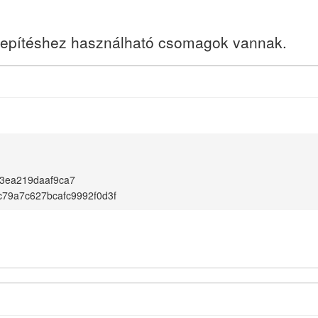
elepítéshez használható csomagok vannak.
3ea219daaf9ca7
79a7c627bcafc9992f0d3f