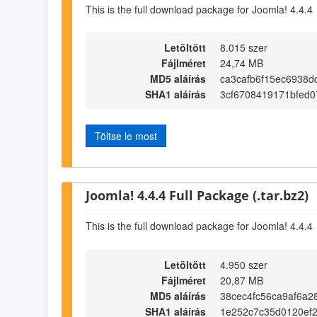
This is the full download package for Joomla! 4.4.4
Letöltött
8.015 szer
Fájlméret
24,74 MB
MD5 aláírás
ca3cafb6f15ec6938d
SHA1 aláírás
3cf6708419171bfed
Töltse le most
Joomla! 4.4.4 Full Package (.tar.bz2)
This is the full download package for Joomla! 4.4.4
Letöltött
4.950 szer
Fájlméret
20,87 MB
MD5 aláírás
38cec4fc56ca9af6a
SHA1 aláírás
1e252c7c35d0120ef