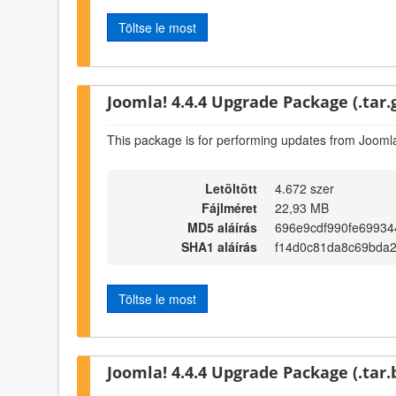
Töltse le most
Joomla! 4.4.4 Upgrade Package (.tar.
This package is for performing updates from Joomla
Letöltött
4.672 szer
Fájlméret
22,93 MB
MD5 aláírás
696e9cdf990fe69934
SHA1 aláírás
f14d0c81da8c69bda
Töltse le most
Joomla! 4.4.4 Upgrade Package (.tar.