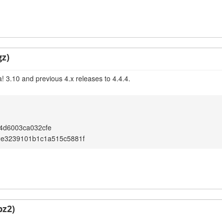
gz)
! 3.10 and previous 4.x releases to 4.4.4.
4d6003ca032cfe
2e3239101b1c1a515c5881f
bz2)