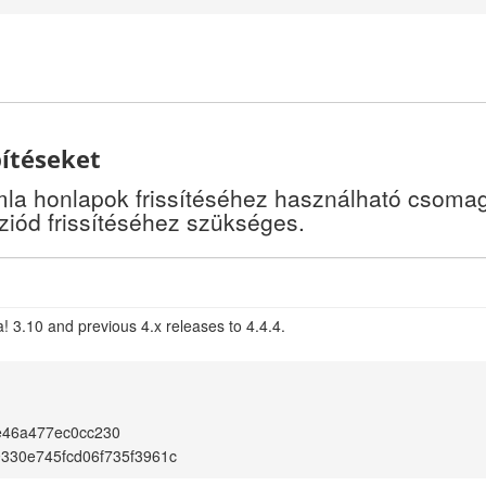
pítéseket
a honlapok frissítéséhez használható csomago
iód frissítéséhez szükséges.
! 3.10 and previous 4.x releases to 4.4.4.
e46a477ec0cc230
330e745fcd06f735f3961c