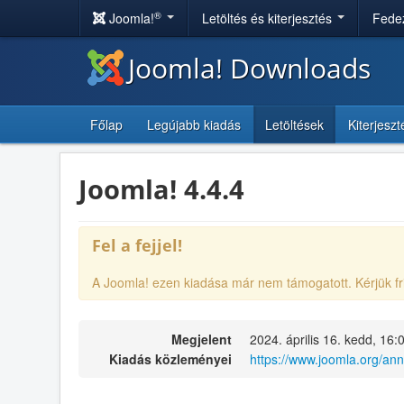
®
Joomla!
Letöltés és kiterjesztés
Fedez
Joomla! Downloads
Főlap
Legújabb kiadás
Letöltések
Kiterjesz
Joomla! 4.4.4
Fel a fejjel!
A Joomla! ezen kiadása már nem támogatott. Kérjük fr
Megjelent
2024. április 16. kedd, 16:
Kiadás közleményei
https://www.joomla.org/an