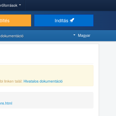
 erőforrások
öltés
Inditás
Magyar
-dokumentáció
bi linken talál:
Hivatalos dokumentáció
re.html