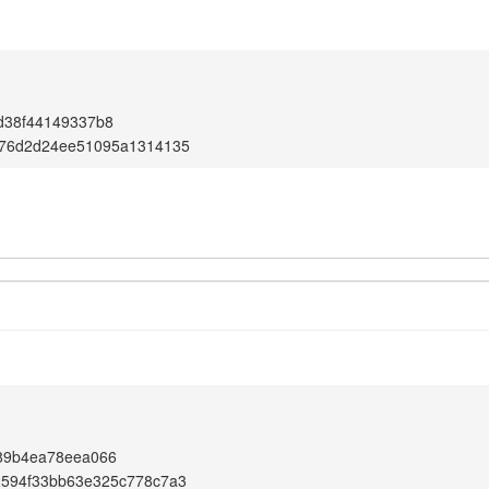
d38f44149337b8
076d2d24ee51095a1314135
289b4ea78eea066
2594f33bb63e325c778c7a3