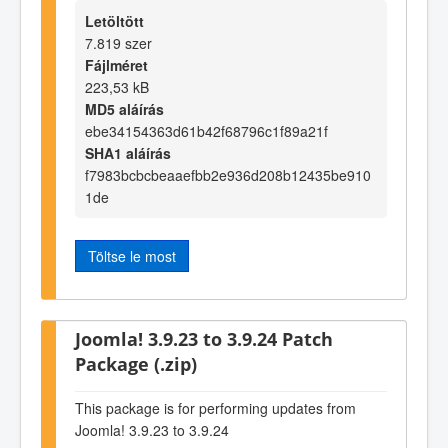
Letöltött
7.819 szer
Fájlméret
223,53 kB
MD5 aláírás
ebe34154363d61b42f68796c1f89a21f
SHA1 aláírás
f7983bcbcbeaaefbb2e936d208b12435be910
1de
Töltse le most
Joomla! 3.9.23 to 3.9.24 Patch
Package (.zip)
This package is for performing updates from
Joomla! 3.9.23 to 3.9.24