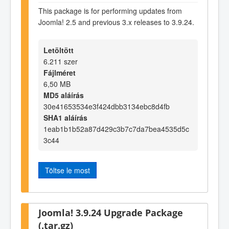
This package is for performing updates from
Joomla! 2.5 and previous 3.x releases to 3.9.24.
Letöltött
6.211 szer
Fájlméret
6,50 MB
MD5 aláírás
30e41653534e3f424dbb3134ebc8d4fb
SHA1 aláírás
1eab1b1b52a87d429c3b7c7da7bea4535d5c
3c44
Töltse le most
Joomla! 3.9.24 Upgrade Package
(.tar.gz)