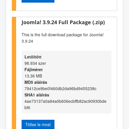
Joomla! 3.9.24 Full Package (.zip)
This is the full download package for Joomla!
3.9.24
Letöltött
98.934 szer
Fájlméret
13,36 MB
MD5 aláírás
79412ce9be0f460db2da96bd9455238c
SHA1 aláírás
4ae73137a0a84a0b606ecbffb82ac90930bde
bf6
Töltse le most