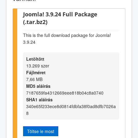
Joomla! 3.9.24 Full Package
(.tar.bz2)
This is the full download package for Joomla!
3.9.24
Letöltött
13.269 szer
Fájlméret
7,66 MB
MD5 aláírás
7187659fa4312669eee818b04c8a0740
SHA1 aláírás
340e65f233ece8d0814fdbfa38f0ad8dfb7026a
8
Töltse le most