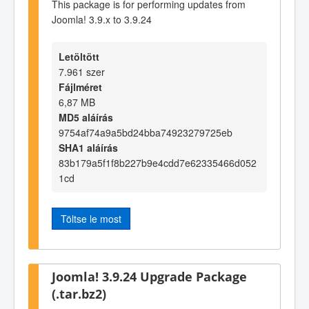
This package is for performing updates from
Joomla! 3.9.x to 3.9.24
Letöltött
7.961 szer
Fájlméret
6,87 MB
MD5 aláírás
9754af74a9a5bd24bba74923279725eb
SHA1 aláírás
83b179a5f1f8b227b9e4cdd7e62335466d052
1cd
Töltse le most
Joomla! 3.9.24 Upgrade Package
(.tar.bz2)