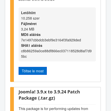
Letöltött
10.258 szer
Fájlméret
3,24 MB
MD5 aláírás
7e1497cbbdcb3ebf9e3164f3fa929ded
SHA1 aláírás
c8b86259a0ce88df866ec037118528d8af7d9
5bc
Töltse le most
Joomla! 3.9.x to 3.9.24 Patch
Package (.tar.gz)
This package is for performing updates from