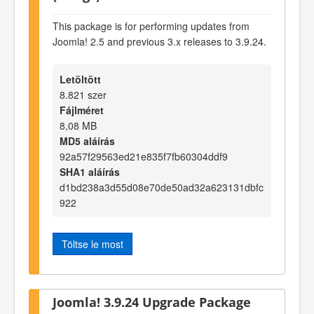
This package is for performing updates from
Joomla! 2.5 and previous 3.x releases to 3.9.24.
Letöltött
8.821 szer
Fájlméret
8,08 MB
MD5 aláírás
92a57f29563ed21e835f7fb60304ddf9
SHA1 aláírás
d1bd238a3d55d08e70de50ad32a623131dbfc
922
Töltse le most
Joomla! 3.9.24 Upgrade Package