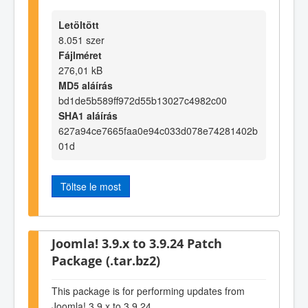
Letöltött
8.051 szer
Fájlméret
276,01 kB
MD5 aláírás
bd1de5b589ff972d55b13027c4982c00
SHA1 aláírás
627a94ce7665faa0e94c033d078e74281402b
01d
Töltse le most
Joomla! 3.9.x to 3.9.24 Patch
Package (.tar.bz2)
This package is for performing updates from
Joomla! 3.9.x to 3.9.24