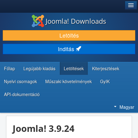
®
JOOMLA!
Joomla! Downloads
LETÖLTÉS ÉS KITERJESZTÉS
Letöltés
FEDEZZE FEL ÉS TANULJA MEG
Inditás
KÖZÖSSÉG ÉS TÁMOGATÁS
FEJLESZTŐI ERŐFORRÁSOK
Főlap
Legújabb kiadás
Letöltések
Kiterjesztések
Nyelvi csomagok
Műszaki követelmények
GyIK
API-dokumentáció
Magyar
Joomla! 3.9.24