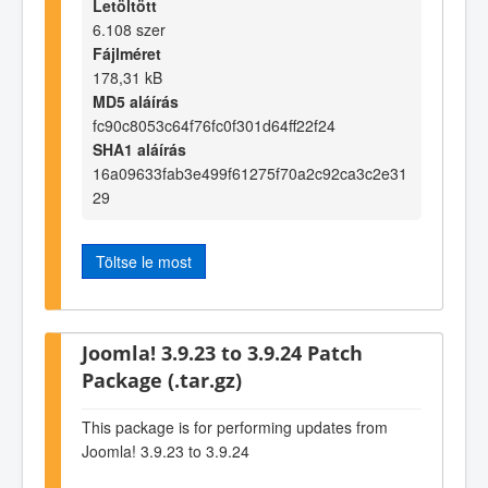
Letöltött
6.108 szer
Fájlméret
178,31 kB
MD5 aláírás
fc90c8053c64f76fc0f301d64ff22f24
SHA1 aláírás
16a09633fab3e499f61275f70a2c92ca3c2e31
29
Töltse le most
Joomla! 3.9.23 to 3.9.24 Patch
Package (.tar.gz)
This package is for performing updates from
Joomla! 3.9.23 to 3.9.24