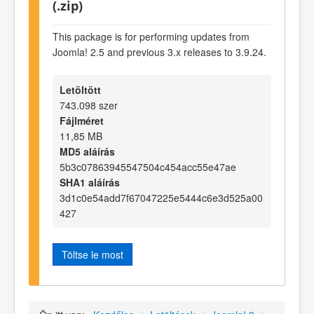
(.zip)
This package is for performing updates from
Joomla! 2.5 and previous 3.x releases to 3.9.24.
Letöltött
743.098 szer
Fájlméret
11,85 MB
MD5 aláírás
5b3c07863945547504c454acc55e47ae
SHA1 aláírás
3d1c0e54add7f67047225e5444c6e3d525a00
427
Töltse le most