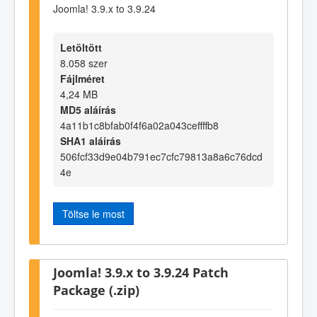
Joomla! 3.9.x to 3.9.24
Letöltött
8.058 szer
Fájlméret
4,24 MB
MD5 aláírás
4a11b1c8bfab0f4f6a02a043ceffffb8
SHA1 aláírás
506fcf33d9e04b791ec7cfc79813a8a6c76dcd
4e
Töltse le most
Joomla! 3.9.x to 3.9.24 Patch
Package (.zip)