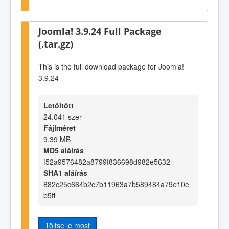
Joomla! 3.9.24 Full Package
(.tar.gz)
This is the full download package for Joomla!
3.9.24
Letöltött
24.041 szer
Fájlméret
9,39 MB
MD5 aláírás
f52a9576482a8799f836698d982e5632
SHA1 aláírás
882c25c664b2c7b11963a7b589484a79e10e
b5ff
Töltse le most