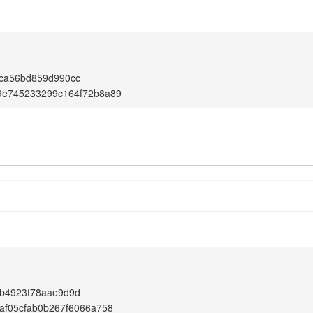
ca56bd859d990cc
9e745233299c164f72b8a89
b4923f78aae9d9d
af05cfab0b267f6066a758