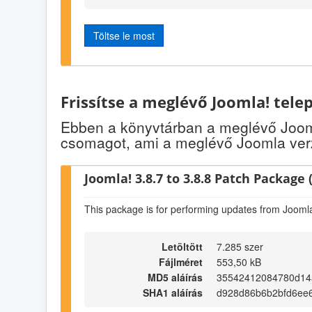
Töltse le most
Frissítse a meglévő Joomla! tele
Ebben a könyvtárban a meglévő Jooml
csomagot, ami a meglévő Joomla verz
Joomla! 3.8.7 to 3.8.8 Patch Package (
This package is for performing updates from Joomla!
Letöltött
7.285 szer
Fájlméret
553,50 kB
MD5 aláírás
35542412084780d14
SHA1 aláírás
d928d86b6b2bfd6ee