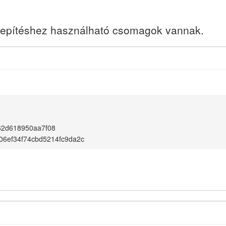
elepítéshez használható csomagok vannak.
62d618950aa7f08
6ef34f74cbd5214fc9da2c