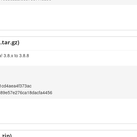
.tar.gz)
 3.8.x to 3.8.8
1cd4aea4f373ac
c89e57e276ca18dacfa4456
.zip)