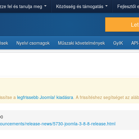
ze fel és tanulja meg
Közösség és támogatás
Fejlesztői
Let
tések
Nyelvi csomagok
Műszaki követelmények
GyIK
API
issítse a
legfrissebb Joomla! kiadásra
. A frissítéshez segítséget az aláb
00
nouncements/release-news/5730-joomla-3-8-8-release.html