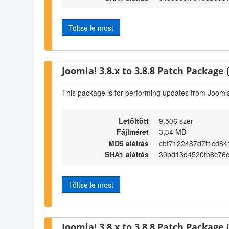
Töltse le most
Joomla! 3.8.x to 3.8.8 Patch Package (
This package is for performing updates from Joomla!
Letöltött
9.506 szer
Fájlméret
3,34 MB
MD5 aláírás
cbf7122487d7f1cd84
SHA1 aláírás
30bd13d4520fb8c76
Töltse le most
Joomla! 3.8.x to 3.8.8 Patch Package (