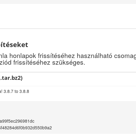
pítéseket
a honlapok frissítéséhez használható csomago
iód frissítéséhez szükséges.
.tar.bz2)
 3.8.7 to 3.8.8
a99f5ec296981dc
6f48284d6f0b932d550b9a2