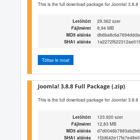
This is the full download package for Joomla! 3.8.8
Letöltött
29.362 szer
Fájlméret
8,94 MB
MD5 aláírás
db6ba8c6a7694ddda
SHA1 aláírás
1a2272f622312ae01
Töltse le most
Joomla! 3.8.8 Full Package (.zip)
This is the full download package for Joomla! 3.8.8
Letöltött
123.920 szer
Fájlméret
12,83 MB
MD5 aláírás
d7d0046b7883ab2b6
SHA1 aláírás
1f2d642e17fe7e48e0