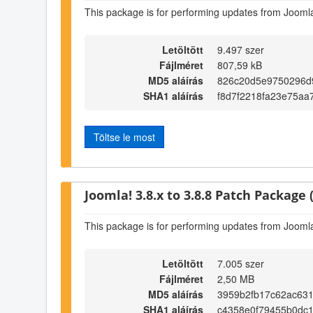
This package is for performing updates from Joomla!
Letöltött
9.497 szer
Fájlméret
807,59 kB
MD5 aláírás
826c20d5e9750296d9
SHA1 aláírás
f8d7f2218fa23e75aa
Töltse le most
Joomla! 3.8.x to 3.8.8 Patch Package (
This package is for performing updates from Joomla!
Letöltött
7.005 szer
Fájlméret
2,50 MB
MD5 aláírás
3959b2fb17c62ac631
SHA1 aláírás
c4358e0f79455b0dc