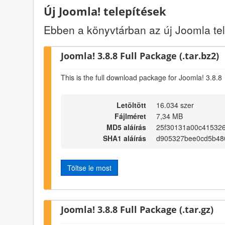
Új Joomla! telepítések
Ebben a könyvtárban az új Joomla t
Joomla! 3.8.8 Full Package (.tar.bz2)
This is the full download package for Joomla! 3.8.8
Letöltött
16.034 szer
Fájlméret
7,34 MB
MD5 aláírás
25f30131a00c41532
SHA1 aláírás
d905327bee0cd5b480
Töltse le most
Joomla! 3.8.8 Full Package (.tar.gz)