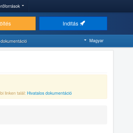
 erőforrások
öltés
Inditás
Magyar
-dokumentáció
bi linken talál:
Hivatalos dokumentáció