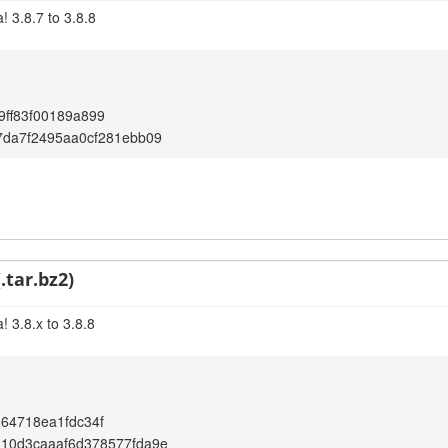
 3.8.7 to 3.8.8
ff83f00189a899
7da7f2495aa0cf281ebb09
.tar.bz2)
 3.8.x to 3.8.8
64718ea1fdc34f
110d3caaaf6d378577fda9e