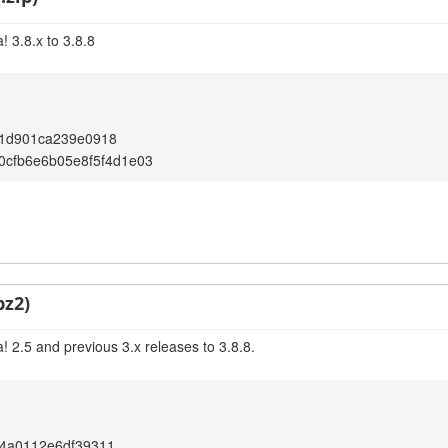
 3.8.x to 3.8.8
1d901ca239e0918
d0cfb6e6b05e8f5f4d1e03
bz2)
 2.5 and previous 3.x releases to 3.8.8.
4a0112e6df39311