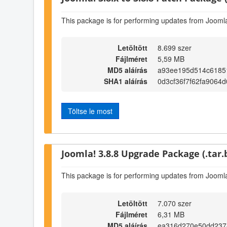
This package is for performing updates from Joomla!
Letöltött
8.699 szer
Fájlméret
5,59 MB
MD5 aláírás
a93ee195d514c6185
SHA1 aláírás
0d3cf36f7f62fa9064
Töltse le most
Joomla! 3.8.8 Upgrade Package (.tar.
This package is for performing updates from Joomla!
Letöltött
7.070 szer
Fájlméret
6,31 MB
MD5 aláírás
ea316d270e50dd237