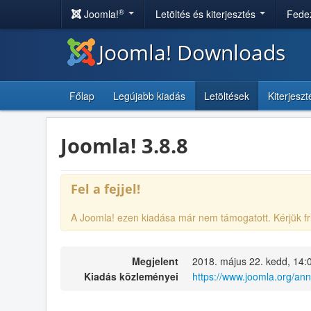
®
Joomla!
Letöltés és kiterjesztés
Fedez
Joomla! Downloads
Főlap
Legújabb kiadás
Letöltések
Kiterjesz
Joomla! 3.8.8
Fel a fejjel!
A Joomla! ezen kiadása már nem támogatott. Kérjük fr
Megjelent
2018. május 22. kedd, 14:
Kiadás közleményei
https://www.joomla.org/an