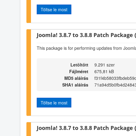
Töltse le most
Joomla! 3.8.7 to 3.8.8 Patch Package (
This package is for performing updates from Joomla!
Letöltött
9.291 szer
Fájlméret
675,81 kB
MD5 aláírás
f31f4b58033fbdeb59
SHA1 aláírás
71a94d5b0fb4d2484
Töltse le most
Joomla! 3.8.7 to 3.8.8 Patch Package (