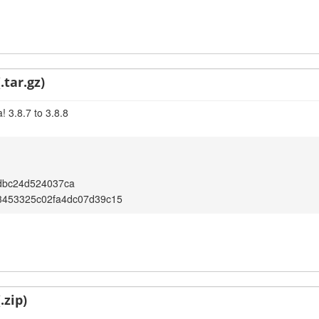
.tar.gz)
 3.8.7 to 3.8.8
dbc24d524037ca
3453325c02fa4dc07d39c15
.zip)