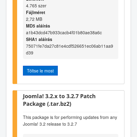
4.765 szer
Fájlméret
2,72 MB
MD5 aláírás
a1b43dcd47b933cacb4f01b80ae38a6c
SHA1 aláírás
75071fe7da27c81e4cdf526651ec06ab11aa9
d39
Töltse le most
Joomla! 3.2.x to 3.2.7 Patch
Package (.tar.bz2)
This package is for performing updates from any
Joomla! 3.2 release to 3.2.7