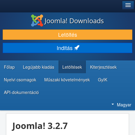
®
JOOMLA!
Joomla! Downloads
LETÖLTÉS ÉS KITERJESZTÉS
Letöltés
FEDEZZE FEL ÉS TANULJA MEG
Inditás
KÖZÖSSÉG ÉS TÁMOGATÁS
FEJLESZTŐI ERŐFORRÁSOK
Főlap
Legújabb kiadás
Letöltések
Kiterjesztések
Nyelvi csomagok
Műszaki követelmények
GyIK
API-dokumentáció
Magyar
Joomla! 3.2.7