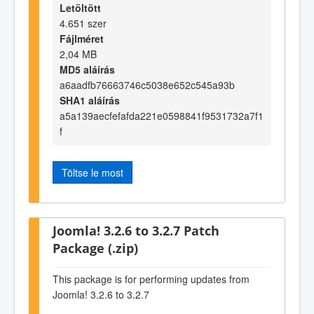
Letöltött
4.651 szer
Fájlméret
2,04 MB
MD5 aláírás
a6aadfb76663746c5038e652c545a93b
SHA1 aláírás
a5a139aecfefafda221e0598841f9531732a7f1
f
Töltse le most
Joomla! 3.2.6 to 3.2.7 Patch
Package (.zip)
This package is for performing updates from
Joomla! 3.2.6 to 3.2.7