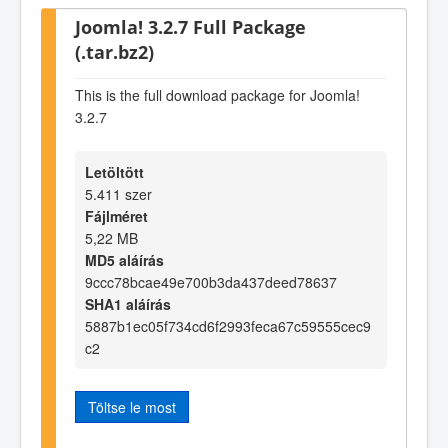
Joomla! 3.2.7 Full Package
(.tar.bz2)
This is the full download package for Joomla!
3.2.7
Letöltött
5.411 szer
Fájlméret
5,22 MB
MD5 aláírás
9ccc78bcae49e700b3da437deed78637
SHA1 aláírás
5887b1ec05f734cd6f2993feca67c59555cec9
c2
Töltse le most