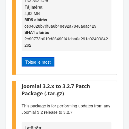
163.863 szer
Fájlméret
4,62 MB
MD5 aláírás
ce04028b7df8a6b48e92a7848aeac429
SHA1 aláírás
2e90773b619d26490f41cba0a291c02403242
262
Töltse le most
Joomla! 3.2.x to 3.2.7 Patch
Package (.tar.gz)
This package is for performing updates from any
Joomla! 3.2 release to 3.2.7
Letöltött