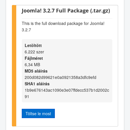
Joomla! 3.2.7 Full Package (.tar.gz)
This is the full download package for Joomla!
3.2.7
Letöltött
6.222 szer
Fájlméret
6,34 MB
MD5 aláírás
200d082d99621e0a0921358a3dfc9efd
SHA1 aláírás
1b9e676143ac1090e3e07ffdecc537b1d2002c
91
Töltse le most