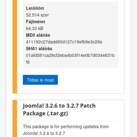
Letöltött
52.514 szer
Fájlméret
64,33 kB
MD5 aláírás
411192c27dadd65d127c19efb9e3c29a
SHA1 aláírás
01afd581ca29cf2eba4b03f14e0b7d0344631b
f6
Töltse le most
Joomla! 3.2.6 to 3.2.7 Patch
Package (.tar.gz)
This package is for performing updates from
Joomla! 3.2.6 to 3.2.7