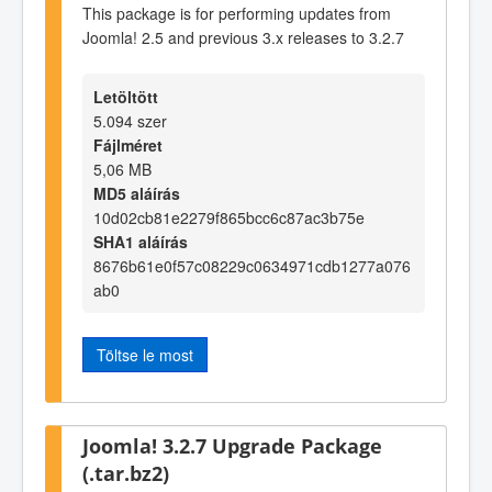
This package is for performing updates from
Joomla! 2.5 and previous 3.x releases to 3.2.7
Letöltött
5.094 szer
Fájlméret
5,06 MB
MD5 aláírás
10d02cb81e2279f865bcc6c87ac3b75e
SHA1 aláírás
8676b61e0f57c08229c0634971cdb1277a076
ab0
Töltse le most
Joomla! 3.2.7 Upgrade Package
(.tar.bz2)