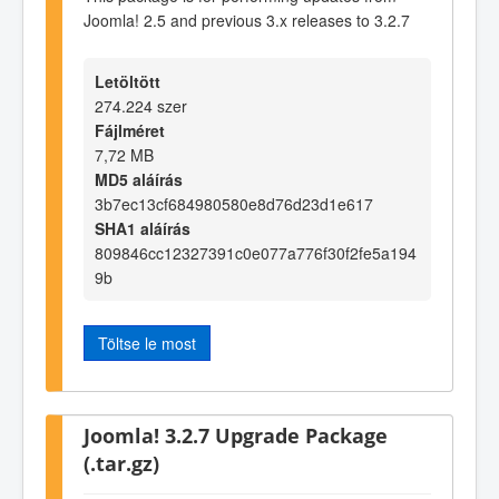
Joomla! 2.5 and previous 3.x releases to 3.2.7
Letöltött
274.224 szer
Fájlméret
7,72 MB
MD5 aláírás
3b7ec13cf684980580e8d76d23d1e617
SHA1 aláírás
809846cc12327391c0e077a776f30f2fe5a194
9b
Töltse le most
Joomla! 3.2.7 Upgrade Package
(.tar.gz)