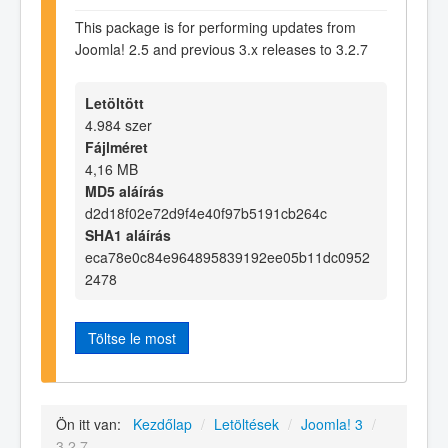
This package is for performing updates from
Joomla! 2.5 and previous 3.x releases to 3.2.7
Letöltött
4.984 szer
Fájlméret
4,16 MB
MD5 aláírás
d2d18f02e72d9f4e40f97b5191cb264c
SHA1 aláírás
eca78e0c84e964895839192ee05b11dc0952
2478
Töltse le most
Ön itt van:
Kezdőlap
/
Letöltések
/
Joomla! 3
/
3.2.7