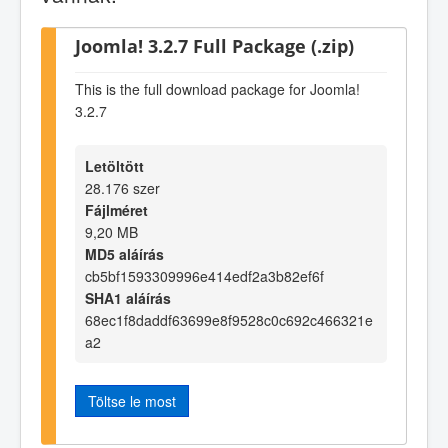
Joomla! 3.2.7 Full Package (.zip)
This is the full download package for Joomla!
3.2.7
Letöltött
28.176 szer
Fájlméret
9,20 MB
MD5 aláírás
cb5bf1593309996e414edf2a3b82ef6f
SHA1 aláírás
68ec1f8daddf63699e8f9528c0c692c466321e
a2
Töltse le most