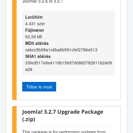
Joomla! 3.2.6 to 3.2.7
Letöltött
4.431 szer
Fájlméret
52,59 kB
MD5 aláírás
cabcc5b58a1c6ba6b591cfef2786e513
SHA1 aláírás
33fed517e9e4119b15697d0865782811b2409
a28
Töltse le most
Joomla! 3.2.7 Upgrade Package
(.zip)
This package is for performing updates from