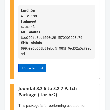
Letöltött
4.135 szer
Fájlméret
57,82 kB
MD5 aláírás
6eb0901d6ea4596c251f570205228c79
SHA1 aláírás
699b9e5b503b81ebdf51985f19ed32a5a79ed
ad1
Töltse le most
Joomla! 3.2.6 to 3.2.7 Patch
Package (.tar.bz2)
This package is for performing updates from