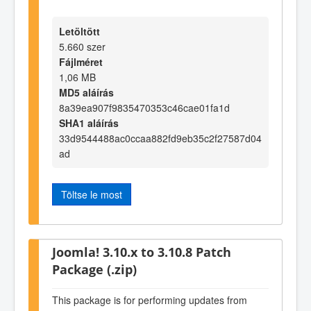
Letöltött
5.660 szer
Fájlméret
1,06 MB
MD5 aláírás
8a39ea907f9835470353c46cae01fa1d
SHA1 aláírás
33d9544488ac0ccaa882fd9eb35c2f27587d04
ad
Töltse le most
Joomla! 3.10.x to 3.10.8 Patch
Package (.zip)
This package is for performing updates from