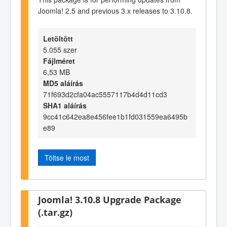
Joomla! 2.5 and previous 3.x releases to 3.10.8.
Letöltött
5.055 szer
Fájlméret
6,53 MB
MD5 aláírás
71f693d2cfa04ac5557117b4d4d11cd3
SHA1 aláírás
9cc41c642ea8e456fee1b1fd031559ea6495b
e89
Töltse le most
Joomla! 3.10.8 Upgrade Package
(.tar.gz)