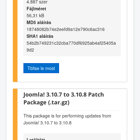
4.887 szer
Fájlméret
56,31 kB
MD5 aláírás
18748082b74e2eefd9a12e790c6ac316
SHA1 aláírás
54b2b749231c32cba770df6925ab4af25405a
9d2
Töltse le most
Joomla! 3.10.7 to 3.10.8 Patch
Package (.tar.gz)
This package is for performing updates from
Joomla! 3.10.7 to 3.10.8
Letöltött