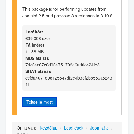
This package is for performing updates from
Joomla! 2.5 and previous 3.x releases to 3.10.8.
Letöltött
639.006 szer
Fájlméret
11,88 MB
MD5 aláírás
74c64c67c0d064751792e6ad0c424fb8
SHA1 aláírás
ccfda4671d98125547df2e4b33f2b8556a5243
1f
Töltse le most
Ön itt van:
Kezdőlap
/
Letöltések
/
Joomla! 3
/