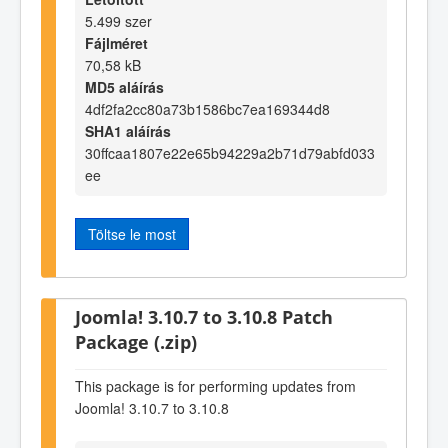
5.499 szer
Fájlméret
70,58 kB
MD5 aláírás
4df2fa2cc80a73b1586bc7ea169344d8
SHA1 aláírás
30ffcaa1807e22e65b94229a2b71d79abfd033
ee
Töltse le most
Joomla! 3.10.7 to 3.10.8 Patch
Package (.zip)
This package is for performing updates from
Joomla! 3.10.7 to 3.10.8