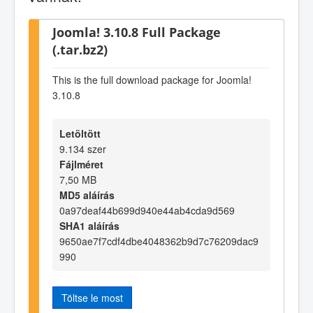
Joomla! 3.10.8 Full Package
(.tar.bz2)
This is the full download package for Joomla!
3.10.8
Letöltött
9.134 szer
Fájlméret
7,50 MB
MD5 aláírás
0a97deaf44b699d940e44ab4cda9d569
SHA1 aláírás
9650ae7f7cdf4dbe4048362b9d7c76209dac9
990
Töltse le most