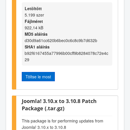
Letöltött
5.199 szer
Fájlméret
922,14 kB
MD5 aláírás
d30d9a61cc620b6bec0c6c8c9b7d632b
SHA1 aláírás
b92f6167455a77996b00cff9b8284078c72e4c
29
Töltse le most
Joomla! 3.10.x to 3.10.8 Patch
Package (.tar.gz)
This package is for performing updates from
Joomla! 3.10.x to 3.10.8