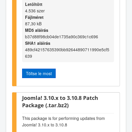
Letöltött
4.536 szer
Fájlméret
87,30 kB
MD5 aláírás
b37d88f98cb04de1735a90c369c1c696
SHA1 aláírás
489cf42157635390bb92644890711990e5cf5
639
Töltse le most
Joomla! 3.10.x to 3.10.8 Patch
Package (.tar.bz2)
This package is for performing updates from
Joomla! 3.10.x to 3.10.8