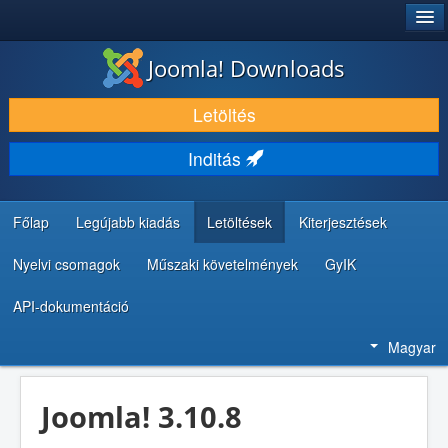
®
JOOMLA!
Joomla! Downloads
LETÖLTÉS ÉS KITERJESZTÉS
Letöltés
FEDEZZE FEL ÉS TANULJA MEG
Inditás
KÖZÖSSÉG ÉS TÁMOGATÁS
FEJLESZTŐI ERŐFORRÁSOK
Főlap
Legújabb kiadás
Letöltések
Kiterjesztések
Nyelvi csomagok
Műszaki követelmények
GyIK
API-dokumentáció
Magyar
Joomla! 3.10.8