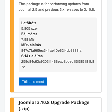
This package is for performing updates from
Joomla! 2.5 and previous 3.x releases to 3.10.8.
Letöltött
5.805 szer
Fájlméret
7,98 MB
MD5 aláírás
847c7fa965ec341ae10e62f4dc9938fa
SHA1 aláírás
259d84c63c9203f1466eac9bdec15f585181b8
7e
Töltse le most
Joomla! 3.10.8 Upgrade Package
(.zip)