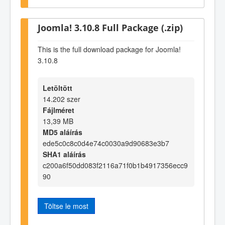
Joomla! 3.10.8 Full Package (.zip)
This is the full download package for Joomla!
3.10.8
Letöltött
14.202 szer
Fájlméret
13,39 MB
MD5 aláírás
ede5c0c8c0d4e74c0030a9d90683e3b7
SHA1 aláírás
c200a6f50dd083f2116a71f0b1b4917356ecc9
90
Töltse le most