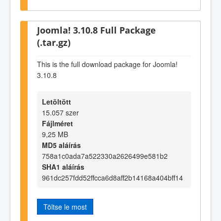
Joomla! 3.10.8 Full Package
(.tar.gz)
This is the full download package for Joomla!
3.10.8
Letöltött
15.057 szer
Fájlméret
9,25 MB
MD5 aláírás
758a1c0ada7a522330a2626499e581b2
SHA1 aláírás
961dc257fdd52ffcca6d8aff2b14168a404bff14
Töltse le most