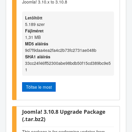
Joomla! 3.10.x to 3.10.8
Letöltött
5.189 szer
Fájlméret
1,31 MB
MD5 aláírás
9d7f9daa4ea2fa4c2b73fc2731ae048b
SHA1 aláírás
33cc24f46ff52300abe98bdb50f15cd389bc9e5
1
Töltse le most
Joomla! 3.10.8 Upgrade Package
(.tar.bz2)
This package is for performing updates from