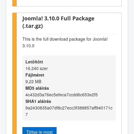
Joomla! 3.10.0 Full Package
(.tar.gz)
This is the full download package for Joomla!
3.10.0
Letöltött
16.240 szer
Fájlméret
9,22 MB
MD5 aláírás
4c432d3a76ec5efeca7ccdd6c653e2f5
SHA1 aláírás
9a2430835a07df8c27ecc3f388857aff940171c
7
Töltse le most