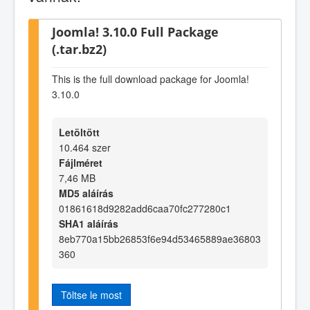
Joomla! 3.10.0 Full Package
(.tar.bz2)
This is the full download package for Joomla!
3.10.0
Letöltött
10.464 szer
Fájlméret
7,46 MB
MD5 aláírás
01861618d9282add6caa70fc277280c1
SHA1 aláírás
8eb770a15bb26853f6e94d53465889ae36803
360
Töltse le most