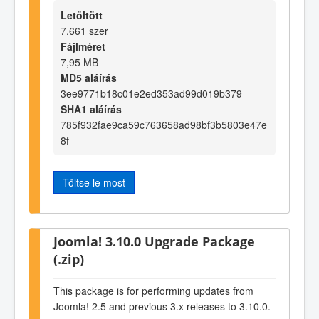
Letöltött
7.661 szer
Fájlméret
7,95 MB
MD5 aláírás
3ee9771b18c01e2ed353ad99d019b379
SHA1 aláírás
785f932fae9ca59c763658ad98bf3b5803e47e
8f
Töltse le most
Joomla! 3.10.0 Upgrade Package
(.zip)
This package is for performing updates from
Joomla! 2.5 and previous 3.x releases to 3.10.0.