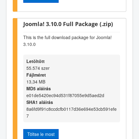
Joomla! 3.10.0 Full Package (.zip)
This is the full download package for Joomla!
3.10.0
Letöltött
55.574 szer
Fájlméret
13,34 MB
MD5 aláírás
e01de5420ec94d531f87055e9d5aed2d
SHA1 aláírás
8a6fd9f91c8ccdcfb0117d36e694e53cb591efe
7
Töltse le most