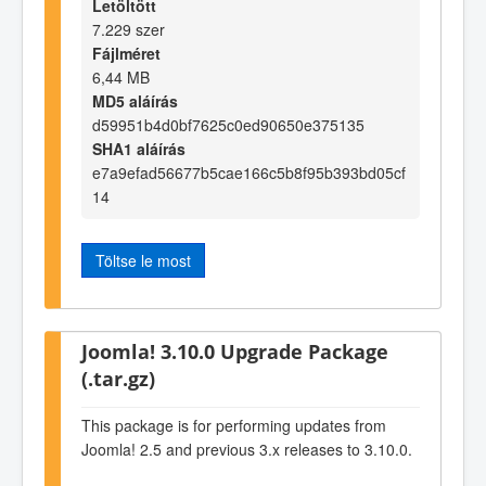
Letöltött
7.229 szer
Fájlméret
6,44 MB
MD5 aláírás
d59951b4d0bf7625c0ed90650e375135
SHA1 aláírás
e7a9efad56677b5cae166c5b8f95b393bd05cf
14
Töltse le most
Joomla! 3.10.0 Upgrade Package
(.tar.gz)
This package is for performing updates from
Joomla! 2.5 and previous 3.x releases to 3.10.0.