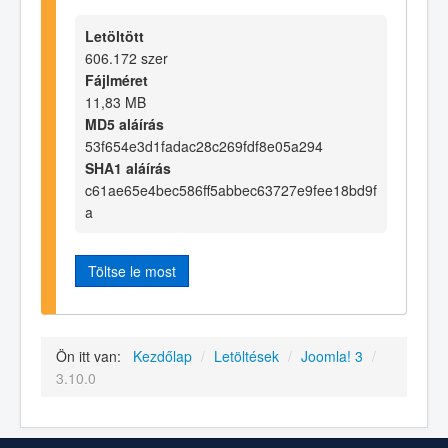
Letöltött
606.172 szer
Fájlméret
11,83 MB
MD5 aláírás
53f654e3d1fadac28c269fdf8e05a294
SHA1 aláírás
c61ae65e4bec586ff5abbec63727e9fee18bd9f
a
Töltse le most
Ön itt van:
Kezdőlap
/
Letöltések
/
Joomla! 3
/
3.10.0