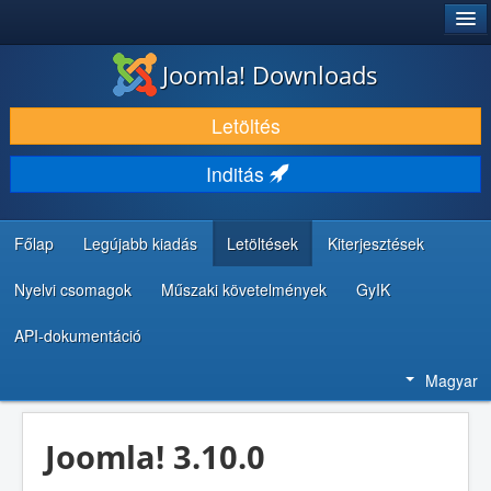
®
JOOMLA!
Joomla! Downloads
LETÖLTÉS ÉS KITERJESZTÉS
Letöltés
FEDEZZE FEL ÉS TANULJA MEG
Inditás
KÖZÖSSÉG ÉS TÁMOGATÁS
FEJLESZTŐI ERŐFORRÁSOK
Főlap
Legújabb kiadás
Letöltések
Kiterjesztések
Nyelvi csomagok
Műszaki követelmények
GyIK
API-dokumentáció
Magyar
Joomla! 3.10.0