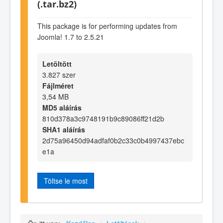
(.tar.bz2)
This package is for performing updates from
Joomla! 1.7 to 2.5.21
Letöltött
3.827 szer
Fájlméret
3,54 MB
MD5 aláírás
810d378a3c9748191b9c89086ff21d2b
SHA1 aláírás
2d75a96450d94adfaf0b2c33c0b4997437ebc
e1a
Töltse le most