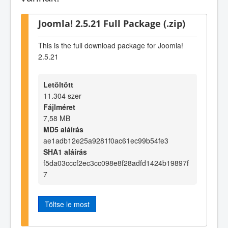
Joomla! 2.5.21 Full Package (.zip)
This is the full download package for Joomla!
2.5.21
Letöltött
11.304 szer
Fájlméret
7,58 MB
MD5 aláírás
ae1adb12e25a9281f0ac61ec99b54fe3
SHA1 aláírás
f5da03cccf2ec3cc098e8f28adfd1424b19897f
7
Töltse le most