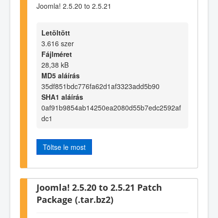
Joomla! 2.5.20 to 2.5.21
Letöltött
3.616 szer
Fájlméret
28,38 kB
MD5 aláírás
35df851bdc776fa62d1af3323add5b90
SHA1 aláírás
0af91b9854ab14250ea2080d55b7edc2592af
dc1
Töltse le most
Joomla! 2.5.20 to 2.5.21 Patch
Package (.tar.bz2)