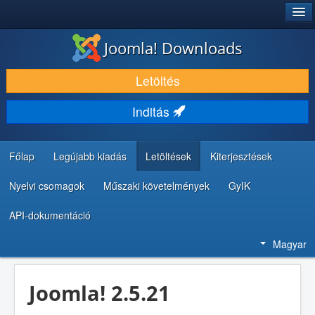
®
JOOMLA!
Joomla! Downloads
LETÖLTÉS ÉS KITERJESZTÉS
Letöltés
FEDEZZE FEL ÉS TANULJA MEG
Inditás
KÖZÖSSÉG ÉS TÁMOGATÁS
FEJLESZTŐI ERŐFORRÁSOK
Főlap
Legújabb kiadás
Letöltések
Kiterjesztések
Nyelvi csomagok
Műszaki követelmények
GyIK
API-dokumentáció
Magyar
Joomla! 2.5.21