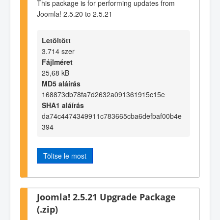
This package is for performing updates from
Joomla! 2.5.20 to 2.5.21
Letöltött
3.714 szer
Fájlméret
25,68 kB
MD5 aláírás
168873db78fa7d2632a091361915c15e
SHA1 aláírás
da74c4474349911c783665cba6defbaf00b4e
394
Töltse le most
Joomla! 2.5.21 Upgrade Package
(.zip)