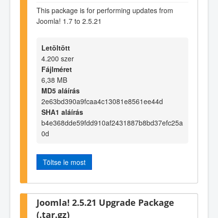
This package is for performing updates from
Joomla! 1.7 to 2.5.21
Letöltött
4.200 szer
Fájlméret
6,38 MB
MD5 aláírás
2e63bd390a9fcaa4c13081e8561ee44d
SHA1 aláírás
b4e368dde59fdd910af2431887b8bd37efc25a
0d
Töltse le most
Joomla! 2.5.21 Upgrade Package
(.tar.gz)