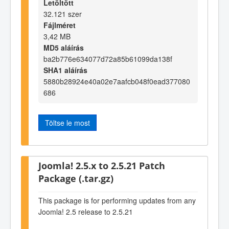
Letöltött
32.121 szer
Fájlméret
3,42 MB
MD5 aláírás
ba2b776e634077d72a85b61099da138f
SHA1 aláírás
5880b28924e40a02e7aafcb048f0ead377080
686
Töltse le most
Joomla! 2.5.x to 2.5.21 Patch
Package (.tar.gz)
This package is for performing updates from any
Joomla! 2.5 release to 2.5.21