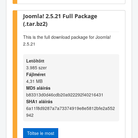
Joomla! 2.5.21 Full Package
(.tar.bz2)
This is the full download package for Joomla!
2.5.21
Letöltött
3.985 szer
Fájlméret
4,31 MB
MD5 aláírás
b83313d0d46cdb20a922292f40216431
SHA1 aláírás
6a11f8d9287a7a73374919e8e5812bfe2a552
942
Töltse le most