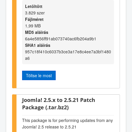
Letöltött
3.829 szer
Fájlméret
1,99 MB
MD5 aláírás
6a4e5856ff91ab073740ac6fb204a9b1
SHA1 aláírás
957c18f410c6037b3ce3a17e8c4ee7a3bf1480
a6
Töltse le most
Joomla! 2.5.x to 2.5.21 Patch
Package (.tar.bz2)
This package is for performing updates from any
Joomla! 2.5 release to 2.5.21