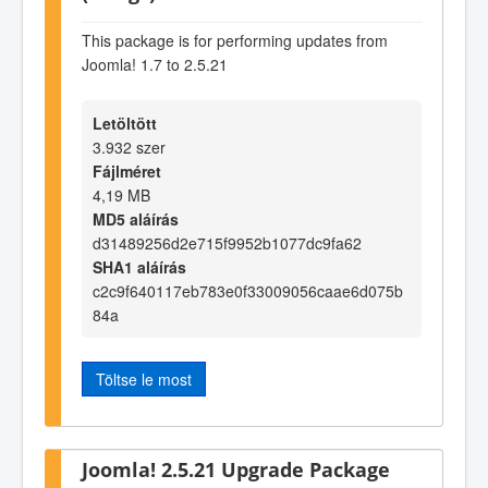
This package is for performing updates from
Joomla! 1.7 to 2.5.21
Letöltött
3.932 szer
Fájlméret
4,19 MB
MD5 aláírás
d31489256d2e715f9952b1077dc9fa62
SHA1 aláírás
c2c9f640117eb783e0f33009056caae6d075b
84a
Töltse le most
Joomla! 2.5.21 Upgrade Package