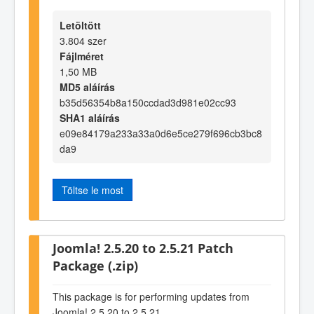
Letöltött
3.804 szer
Fájlméret
1,50 MB
MD5 aláírás
b35d56354b8a150ccdad3d981e02cc93
SHA1 aláírás
e09e84179a233a33a0d6e5ce279f696cb3bc8
da9
Töltse le most
Joomla! 2.5.20 to 2.5.21 Patch
Package (.zip)
This package is for performing updates from
Joomla! 2.5.20 to 2.5.21