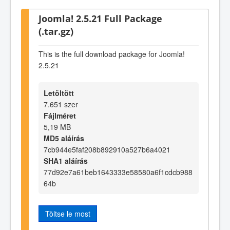
Joomla! 2.5.21 Full Package
(.tar.gz)
This is the full download package for Joomla!
2.5.21
Letöltött
7.651 szer
Fájlméret
5,19 MB
MD5 aláírás
7cb944e5faf208b892910a527b6a4021
SHA1 aláírás
77d92e7a61beb1643333e58580a6f1cdcb988
64b
Töltse le most