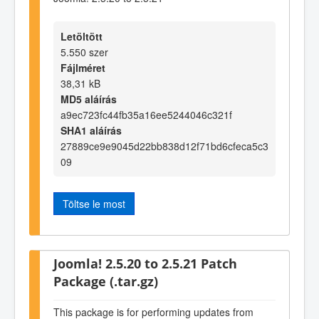
Letöltött
5.550 szer
Fájlméret
38,31 kB
MD5 aláírás
a9ec723fc44fb35a16ee5244046c321f
SHA1 aláírás
27889ce9e9045d22bb838d12f71bd6cfeca5c3
09
Töltse le most
Joomla! 2.5.20 to 2.5.21 Patch
Package (.tar.gz)
This package is for performing updates from