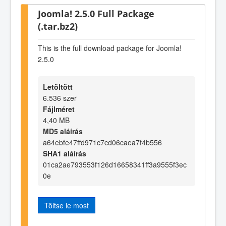
Joomla! 2.5.0 Full Package
(.tar.bz2)
This is the full download package for Joomla!
2.5.0
Letöltött
6.536 szer
Fájlméret
4,40 MB
MD5 aláírás
a64ebfe47ffd971c7cd06caea7f4b556
SHA1 aláírás
01ca2ae793553f126d16658341ff3a9555f3ec
0e
Töltse le most