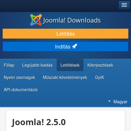
®
JOOMLA!
Joomla! Downloads
LETÖLTÉS ÉS KITERJESZTÉS
Letöltés
FEDEZZE FEL ÉS TANULJA MEG
Inditás
KÖZÖSSÉG ÉS TÁMOGATÁS
FEJLESZTŐI ERŐFORRÁSOK
Főlap
Legújabb kiadás
Letöltések
Kiterjesztések
Nyelvi csomagok
Műszaki követelmények
GyIK
API-dokumentáció
Magyar
Joomla! 2.5.0