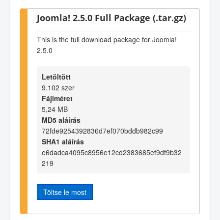
Joomla! 2.5.0 Full Package (.tar.gz)
This is the full download package for Joomla!
2.5.0
Letöltött
9.102 szer
Fájlméret
5,24 MB
MD5 aláírás
72fde9254392836d7ef070bddb982c99
SHA1 aláírás
e6dadca4095c8956e12cd2383685ef9df9b32
219
Töltse le most