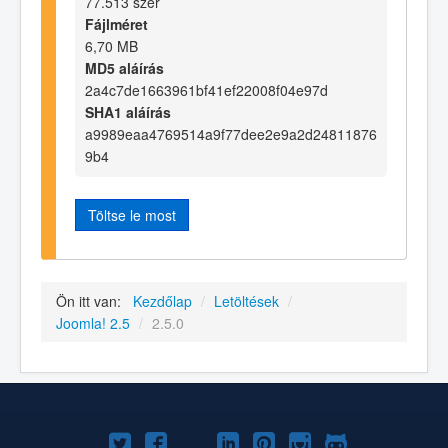
77.513 szer
Fájlméret
6,70 MB
MD5 aláírás
2a4c7de1663961bf41ef22008f04e97d
SHA1 aláírás
a9989eaa4769514a9f77dee2e9a2d24811876
9b4
Töltse le most
Ön itt van:
Kezdőlap
/
Letöltések
/
Joomla! 2.5
/
2.5.0
Joomla!
Joomla!
Joomla!
Joomla!
Joomla!
Joomla!
Joomla!