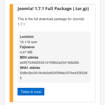
Joomla! 1.7.1 Full Package (.tar.gz)
This is the full download package for Joomla!
1.7.1
Letöltött
10.116 szer
Fájlméret
4,97 MB
MD5 aláírás
a4957549d55321d1f08b2a23474bb2bb
SHA1 aláírás
f2d8c2bc3618cde2a923f399ac3f7be43f3f228
5
Töltse le most