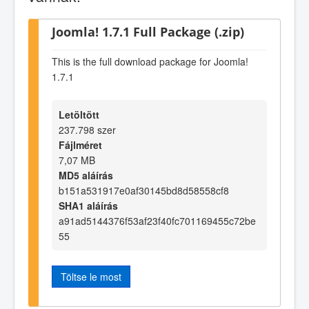
Joomla! 1.7.1 Full Package (.zip)
This is the full download package for Joomla!
1.7.1
Letöltött
237.798 szer
Fájlméret
7,07 MB
MD5 aláírás
b151a531917e0af30145bd8d58558cf8
SHA1 aláírás
a91ad5144376f53af23f40fc701169455c72be
55
Töltse le most