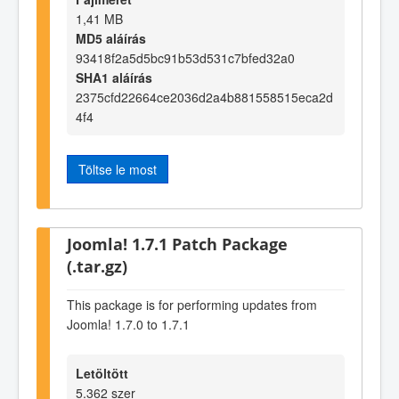
1,41 MB
MD5 aláírás
93418f2a5d5bc91b53d531c7bfed32a0
SHA1 aláírás
2375cfd22664ce2036d2a4b881558515eca2d
4f4
Töltse le most
Joomla! 1.7.1 Patch Package
(.tar.gz)
This package is for performing updates from
Joomla! 1.7.0 to 1.7.1
Letöltött
5.362 szer