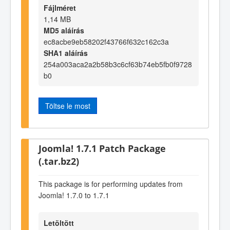
Fájlméret
1,14 MB
MD5 aláírás
ec8acbe9eb58202f43766f632c162c3a
SHA1 aláírás
254a003aca2a2b58b3c6cf63b74eb5fb0f9728
b0
Töltse le most
Joomla! 1.7.1 Patch Package
(.tar.bz2)
This package is for performing updates from
Joomla! 1.7.0 to 1.7.1
Letöltött