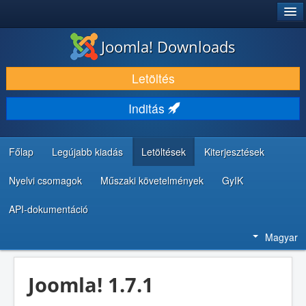
®
JOOMLA!
Joomla! Downloads
LETÖLTÉS ÉS KITERJESZTÉS
Letöltés
FEDEZZE FEL ÉS TANULJA MEG
Inditás
KÖZÖSSÉG ÉS TÁMOGATÁS
FEJLESZTŐI ERŐFORRÁSOK
Főlap
Legújabb kiadás
Letöltések
Kiterjesztések
Nyelvi csomagok
Műszaki követelmények
GyIK
API-dokumentáció
Magyar
Joomla! 1.7.1