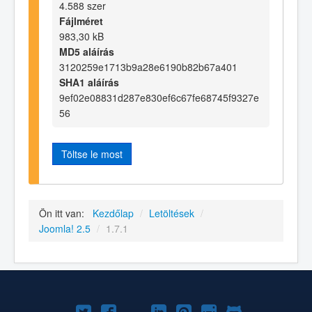
4.588 szer
Fájlméret
983,30 kB
MD5 aláírás
3120259e1713b9a28e6190b82b67a401
SHA1 aláírás
9ef02e08831d287e830ef6c67fe68745f9327e
56
Töltse le most
Ön itt van:
Kezdőlap
/
Letöltések
/
Joomla! 2.5
/
1.7.1