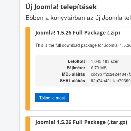
Új Joomla! telepítések
Ebben a könyvtárban az új Joomla t
Joomla! 1.5.26 Full Package (.zip)
This is the full download package for Joomla! 1.5.2
Letöltött
1.045.183 szer
Fájlméret
6,73 MB
MD5 aláírás
cdc9b7f2c2e244847
SHA1 aláírás
92b74a4211ae70390
Töltse le most
Joomla! 1.5.26 Full Package (.tar.gz)