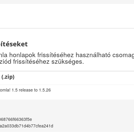
pítéseket
a honlapok frissítéséhez használható csomago
iód frissítéséhez szükséges.
(.zip)
omla! 1.5 release to 1.5.26
368766f66363f5e
a2a033db71d4b77cfea241d