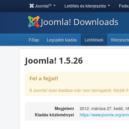
®
Joomla!
Letöltés és kiterjesztés
Fedez
Joomla! Downloads
Főlap
Legújabb kiadás
Letöltések
Kiterjesz
Joomla! 1.5.26
Fel a fejjel!
A Joomla! ezen kiadása már nem támogatott. Kérjük fr
Megjelent
2012. március 27. kedd, 1
Kiadás közleményei
https://www.joomla.org/a