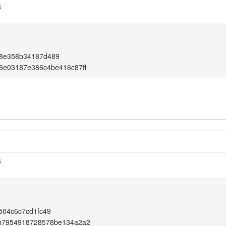
6
8e358b34187d489
6e03187e386c4be416c87ff
6
504c6c7cd1fc49
b7954918728578be134a2a2