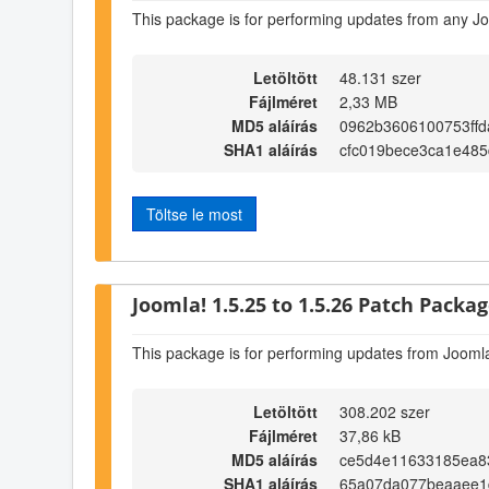
This package is for performing updates from any Jo
Letöltött
48.131 szer
Fájlméret
2,33 MB
MD5 aláírás
0962b3606100753ffd
SHA1 aláírás
cfc019bece3ca1e48
Töltse le most
Joomla! 1.5.25 to 1.5.26 Patch Package
This package is for performing updates from Joomla
Letöltött
308.202 szer
Fájlméret
37,86 kB
MD5 aláírás
ce5d4e11633185ea8
SHA1 aláírás
65a07da077beaaee1