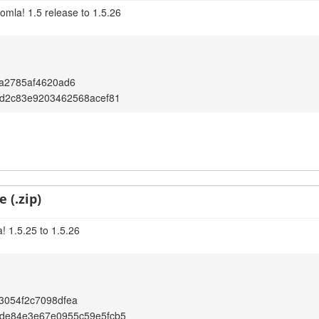
omla! 1.5 release to 1.5.26
a2785af4620ad6
5d2c83e9203462568acef81
 (.zip)
! 1.5.25 to 1.5.26
3054f2c7098dfea
de84e3e67e0955c59e5fcb5