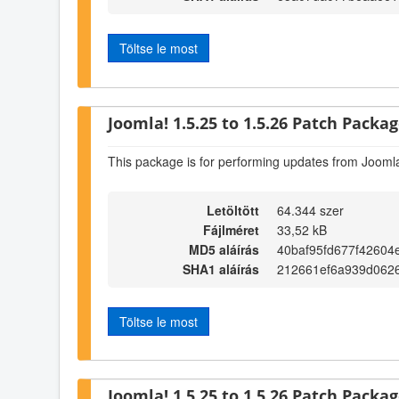
Töltse le most
Joomla! 1.5.25 to 1.5.26 Patch Package
This package is for performing updates from Joomla
Letöltött
64.344 szer
Fájlméret
33,52 kB
MD5 aláírás
40baf95fd677f42604
SHA1 aláírás
212661ef6a939d0626
Töltse le most
Joomla! 1.5.25 to 1.5.26 Patch Package