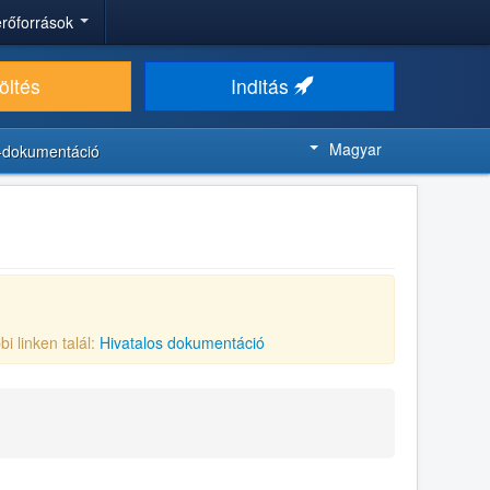
 erőforrások
öltés
Inditás
Magyar
-dokumentáció
bi linken talál:
Hivatalos dokumentáció