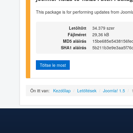
This package is for performing updates from Joomla
Letöltött
34.379 szer
Fájlméret
29,36 kB
MD5 aláírás
15be685e5438156fe
SHA1 aláírás
5b211b3e9e3aa5f76
Töltse le most
Ön itt van:
Kezdőlap
/
Letöltések
/
Joomla! 1.5
/