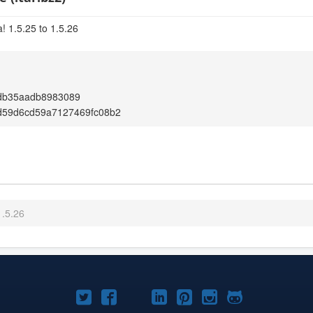
! 1.5.25 to 1.5.26
db35aadb8983089
d59d6cd59a7127469fc08b2
1.5.26
Joomla!
Joomla!
Joomla!
Joomla!
Joomla!
Joomla!
Joomla!