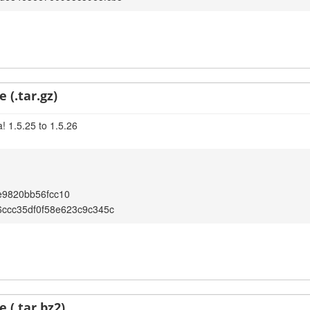
 (.tar.gz)
! 1.5.25 to 1.5.26
e9820bb56fcc10
ccc35df0f58e623c9c345c
 (.tar.bz2)