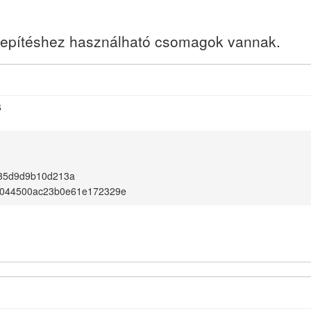
elepítéshez használható csomagok vannak.
6
f35d9d9b10d213a
044500ac23b0e61e172329e