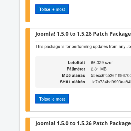
Töltse le most
Joomla! 1.5.0 to 1.5.26 Patch Package 
This package is for performing updates from any Jo
Letöltött
66.329 szer
Fájlméret
2,81 MB
MD5 aláírás
55ecc6fc526f1ff867
SHA1 aláírás
1c7a734bd9993aa84
Töltse le most
Joomla! 1.5.0 to 1.5.26 Patch Package 