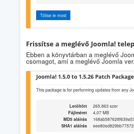
Töltse le most
Frissítse a meglévő Joomla! tele
Ebben a könyvtárban a meglévő Jooml
csomagot, ami a meglévő Joomla verz
Joomla! 1.5.0 to 1.5.26 Patch Package 
This package is for performing updates from any Jo
Letöltött
265.863 szer
Fájlméret
4,07 MB
MD5 aláírás
168ab587628f639a5
SHA1 aláírás
eee80ed829bb77572