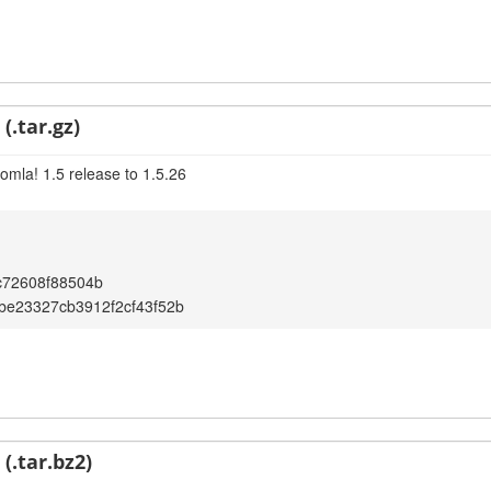
(.tar.gz)
omla! 1.5 release to 1.5.26
0c72608f88504b
be23327cb3912f2cf43f52b
(.tar.bz2)