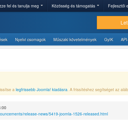
ze fel és tanulja meg
Közösség és támogatás
Fejlesztői
Let
tések
Nyelvi csomagok
Műszaki követelmények
GyIK
API
issítse a
legfrissebb Joomla! kiadásra
. A frissítéshez segítséget az aláb
8:00
nnouncements/release-news/5419-joomla-1526-released.html