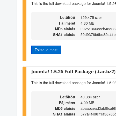
This is the full download package for Joomla! 1.5.2
Letöltött
129.475 szer
Fájlméret
4,80 MB
MD5 aláírás
09251366ec2b48e63
SHA1 aláírás
59d9378b9be82d41c
Töltse le most
Joomla! 1.5.26 Full Package (.tar.bz2)
This is the full download package for Joomla! 1.5.2
Letöltött
40.384 szer
Fájlméret
4,09 MB
MD5 aláírás
abaabcead3ab9fcaf6
SHA1 aláírás
577a4f4d671a36765