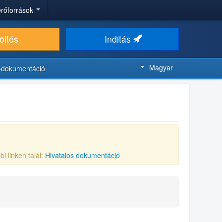
 erőforrások
öltés
Inditás
Magyar
-dokumentáció
bi linken talál:
Hivatalos dokumentáció