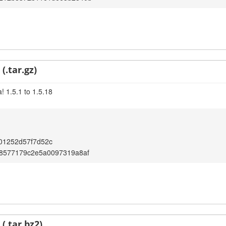
(.tar.gz)
! 1.5.1 to 1.5.18
01252d57f7d52c
8577179c2e5a0097319a8af
(.tar.bz2)