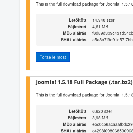
This is the full download package for Joomla! 1.5.1
Letöltött
14.948 szer
Fájlméret
4,61 MB
MD5 aláírás
f6d89d3b9c431d54c
SHA1 aláírás
a5a3a7f9e91d57f7bb
Töltse le most
Joomla! 1.5.18 Full Package (.tar.bz2)
This is the full download package for Joomla! 1.5.1
Letöltött
6.620 szer
Fájlméret
3,98 MB
MD5 aláírás
e5c0c56acaaafbdc2
SHA1 aláírás
c4298f09806859096