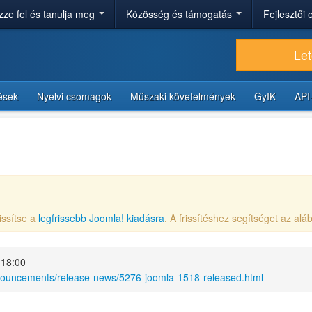
ze fel és tanulja meg
Közösség és támogatás
Fejlesztői
Let
tések
Nyelvi csomagok
Műszaki követelmények
GyIK
API
issítse a
legfrissebb Joomla! kiadásra
. A frissítéshez segítséget az aláb
 18:00
nnouncements/release-news/5276-joomla-1518-released.html