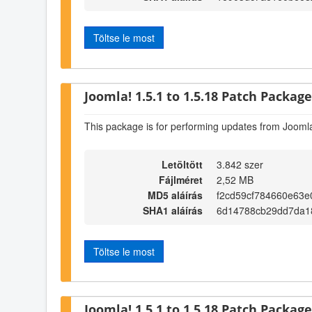
Töltse le most
Joomla! 1.5.1 to 1.5.18 Patch Package 
This package is for performing updates from Joomla
Letöltött
3.842 szer
Fájlméret
2,52 MB
MD5 aláírás
f2cd59cf784660e63e
SHA1 aláírás
6d14788cb29dd7da1
Töltse le most
Joomla! 1.5.1 to 1.5.18 Patch Package 