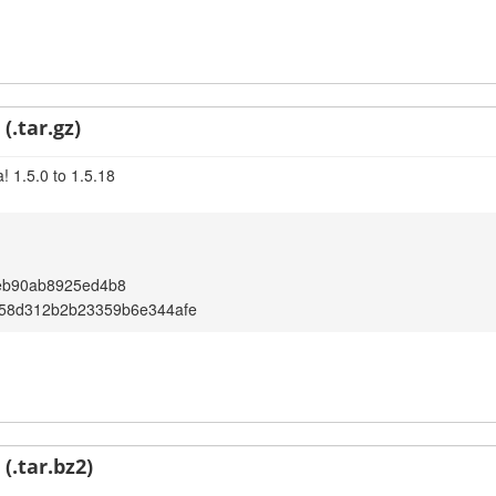
(.tar.gz)
! 1.5.0 to 1.5.18
eb90ab8925ed4b8
58d312b2b23359b6e344afe
(.tar.bz2)