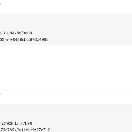
8
b0316b474df9a04
03fa1e8489cbc5f78b499d
8
91c3906dc127b98
873c782a9c11ebcfd27e712