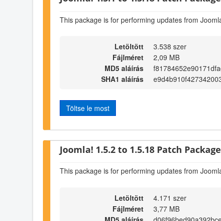
This package is for performing updates from Joomla
Letöltött
3.538 szer
Fájlméret
2,09 MB
MD5 aláírás
f81784652e90171dfa
SHA1 aláírás
e9d4b910f427342003
Töltse le most
Joomla! 1.5.2 to 1.5.18 Patch Package 
This package is for performing updates from Joomla
Letöltött
4.171 szer
Fájlméret
3,77 MB
MD5 aláírás
d06f96bed90a392bc