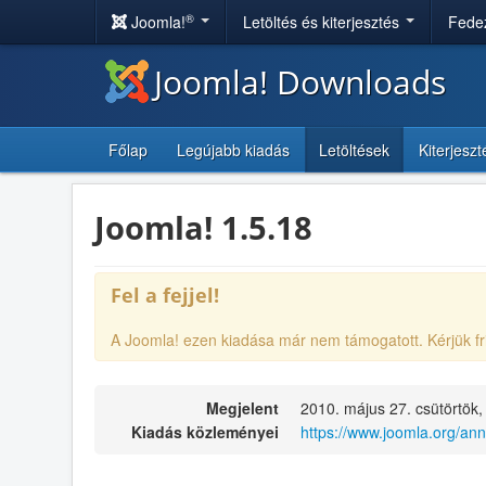
®
Joomla!
Letöltés és kiterjesztés
Fedez
Joomla! Downloads
Főlap
Legújabb kiadás
Letöltések
Kiterjesz
Joomla! 1.5.18
Fel a fejjel!
A Joomla! ezen kiadása már nem támogatott. Kérjük fr
Megjelent
2010. május 27. csütörtök,
Kiadás közleményei
https://www.joomla.org/a