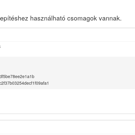
elepítéshez használható csomagok vannak.
8
df5be78ee2e1a1b
2f37b03254decf1f09afa1