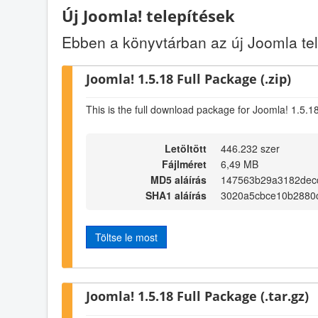
Új Joomla! telepítések
Ebben a könyvtárban az új Joomla t
Joomla! 1.5.18 Full Package (.zip)
This is the full download package for Joomla! 1.5.1
Letöltött
446.232 szer
Fájlméret
6,49 MB
MD5 aláírás
147563b29a3182dec
SHA1 aláírás
3020a5cbce10b2880c
Töltse le most
Joomla! 1.5.18 Full Package (.tar.gz)