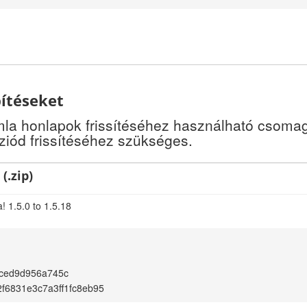
pítéseket
a honlapok frissítéséhez használható csomago
iód frissítéséhez szükséges.
(.zip)
! 1.5.0 to 1.5.18
aced9d956a745c
2f6831e3c7a3ff1fc8eb95