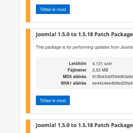
Töltse le most
Joomla! 1.5.0 to 1.5.18 Patch Package 
This package is for performing updates from Joomla
Letöltött
4.131 szer
Fájlméret
2,53 MB
MD5 aláírás
919b43cbf59dd63a9
SHA1 aláírás
ee44c4ee4b9ed29a4
Töltse le most
Joomla! 1.5.0 to 1.5.18 Patch Package 