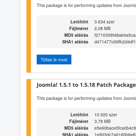
This package is for performing updates from Joomla
Letöltött
3.634 szer
Fájlméret
2,08 MB
MD5 aláírás
f2710308f48a64a5ca
SHA1 aláírás
d471477c06ffc2d4df
Töltse le most
Joomla! 1.5.1 to 1.5.18 Patch Package 
This package is for performing updates from Joomla
Letöltött
10.920 szer
Fájlméret
3,78 MB
MD5 aláírás
e5e60bace5fca0b4c
SHA1 aláírás
1e903dc7a6160b6e8