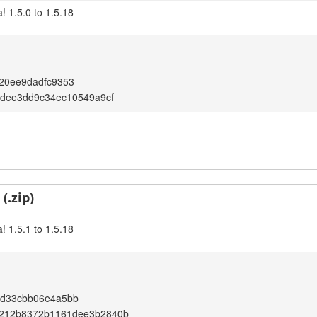
! 1.5.0 to 1.5.18
20ee9dadfc9353
1dee3dd9c34ec10549a9cf
(.zip)
! 1.5.1 to 1.5.18
9d33cbb06e4a5bb
212b8372b1161dee3b2840b