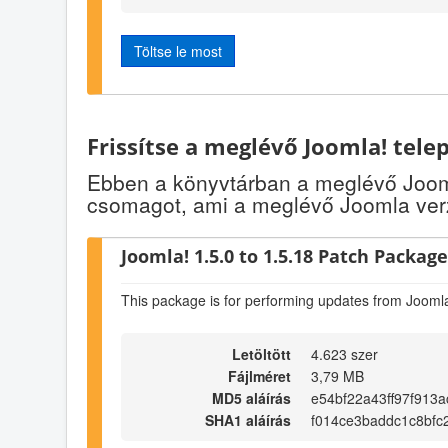
Töltse le most
Frissítse a meglévő Joomla! tele
Ebben a könyvtárban a meglévő Jooml
csomagot, ami a meglévő Joomla verz
Joomla! 1.5.0 to 1.5.18 Patch Package 
This package is for performing updates from Joomla
Letöltött
4.623 szer
Fájlméret
3,79 MB
MD5 aláírás
e54bf22a43ff97f913
SHA1 aláírás
f014ce3baddc1c8bfc