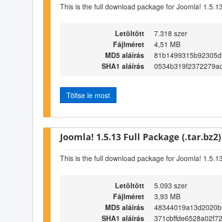
This is the full download package for Joomla! 1.5.1
Letöltött
7.318 szer
Fájlméret
4,51 MB
MD5 aláírás
81b1499315b92305d
SHA1 aláírás
0534b319f2372279a
Töltse le most
Joomla! 1.5.13 Full Package (.tar.bz2)
This is the full download package for Joomla! 1.5.1
Letöltött
5.093 szer
Fájlméret
3,93 MB
MD5 aláírás
48344019a13d2020b
SHA1 aláírás
371cbffde6528a02f