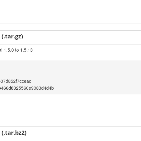
(.tar.gz)
! 1.5.0 to 1.5.13
b07d852f7cceac
fb466d8325560e9083d4d4b
(.tar.bz2)