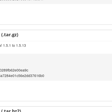
(.tar.gz)
! 1.5.1 to 1.5.13
0289fb62e00ea9c
3a7284e01c56e2dd37616b0
(.tar.bz2)