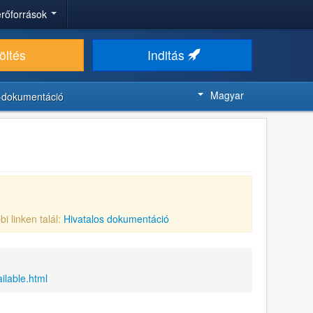
 erőforrások
öltés
Inditás
Magyar
-dokumentáció
bi linken talál:
Hivatalos dokumentáció
ilable.html