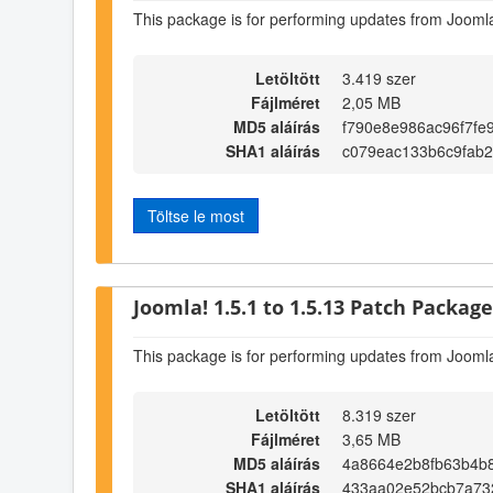
This package is for performing updates from Joomla
Letöltött
3.419 szer
Fájlméret
2,05 MB
MD5 aláírás
f790e8e986ac96f7fe
SHA1 aláírás
c079eac133b6c9fab
Töltse le most
Joomla! 1.5.1 to 1.5.13 Patch Package 
This package is for performing updates from Joomla
Letöltött
8.319 szer
Fájlméret
3,65 MB
MD5 aláírás
4a8664e2b8fb63b4b
SHA1 aláírás
433aa02e52bcb7a73