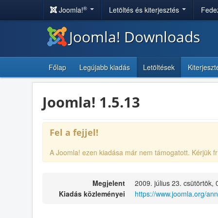
®
Joomla!
Letöltés és kiterjesztés
Fedez
Joomla! Downloads
Főlap
Legújabb kiadás
Letöltések
Kiterjesz
Joomla! 1.5.13
Fel a fejjel!
A Joomla! ezen kiadása már nem támogatott. Kérjük fr
Megjelent
2009. július 23. csütörtök,
Kiadás közleményei
https://www.joomla.org/an