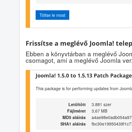
Töltse le most
Frissítse a meglévő Joomla! tele
Ebben a könyvtárban a meglévő Jooml
csomagot, ami a meglévő Joomla verz
Joomla! 1.5.0 to 1.5.13 Patch Package 
This package is for performing updates from Joomla
Letöltött
3.881 szer
Fájlméret
3,67 MB
MD5 aláírás
a4ae98e0adb054a97
SHA1 aláírás
fbc30e19950439f1c7