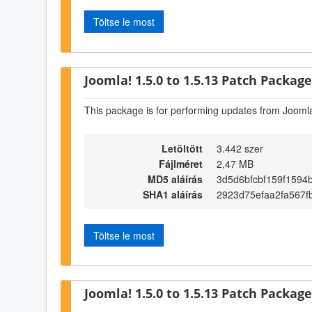
Töltse le most
Joomla! 1.5.0 to 1.5.13 Patch Package 
This package is for performing updates from Joomla
Letöltött
3.442 szer
Fájlméret
2,47 MB
MD5 aláírás
3d5d6bfcbf159f1594
SHA1 aláírás
2923d75efaa2fa567
Töltse le most
Joomla! 1.5.0 to 1.5.13 Patch Package 