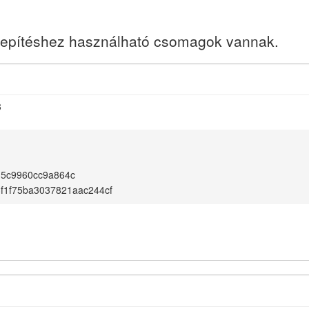
elepítéshez használható csomagok vannak.
3
d5c9960cc9a864c
f1f75ba3037821aac244cf