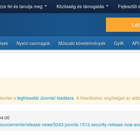
ze fel és tanulja meg
Közösség és támogatás
Fejlesztői
Let
tések
Nyelvi csomagok
Műszaki követelmények
GyIK
API
issítse a
legfrissebb Joomla! kiadásra
. A frissítéshez segítséget az aláb
 04:00
nouncements/release-news/5243-joomla-1513-security-release-now-ava