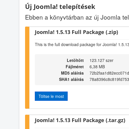
Új Joomla! telepítések
Ebben a könyvtárban az új Joomla t
Joomla! 1.5.13 Full Package (.zip)
This is the full download package for Joomla! 1.5.1
Letöltött
123.127 szer
Fájlméret
6,38 MB
MD5 aláírás
72b2faa1d82ecc071
SHA1 aláírás
78a8396c8c819fd753
Töltse le most
Joomla! 1.5.13 Full Package (.tar.gz)