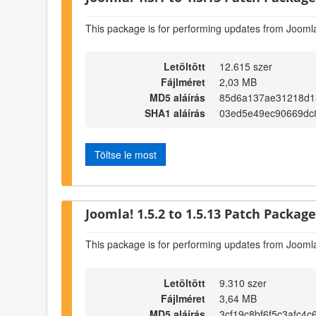
This package is for performing updates from Joomla
Letöltött
12.615 szer
Fájlméret
2,03 MB
MD5 aláírás
85d6a137ae31218d1
SHA1 aláírás
03ed5e49ec90669dc
Töltse le most
Joomla! 1.5.2 to 1.5.13 Patch Package 
This package is for performing updates from Joomla
Letöltött
9.310 szer
Fájlméret
3,64 MB
MD5 aláírás
3cf19c8bf6f5c3afc4