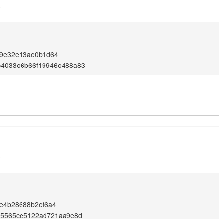
3
9e32e13ae0b1d64
c4033e6b66f19946e488a83
3
e4b28688b2ef6a4
725565ce5122ad721aa9e8d