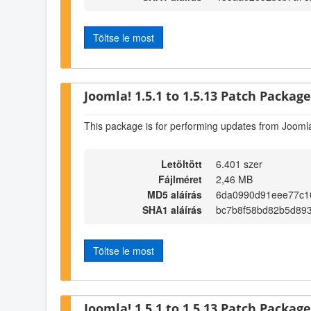
Töltse le most
Joomla! 1.5.1 to 1.5.13 Patch Package 
This package is for performing updates from Joomla
Letöltött
6.401 szer
Fájlméret
2,46 MB
MD5 aláírás
6da0990d91eee77c1
SHA1 aláírás
bc7b8f58bd82b5d89
Töltse le most
Joomla! 1.5.1 to 1.5.13 Patch Package 