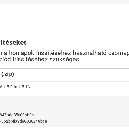
pítéseket
a honlapok frissítéséhez használható csomago
iód frissítéséhez szükséges.
(.zip)
! 1.5.0 to 1.5.13
847b0a35c60eb0c
7552bbffa9d66036216b1e