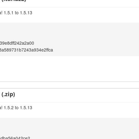
! 1.5.1 to 1.5.13
39e8dff242a2a00
8a589731b7243a934e2ffca
(.zip)
! 1.5.2 to 1.5.13
c6dba56a042ce2