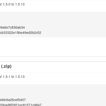
! 1.5.0 to 1.5.13
99a6e7c836ab34
2cb33322e19be49ed2b2c52
(.zip)
! 1.5.1 to 1.5.13
8ddc9a26cef5407
20bad8f2921ec81571c9847