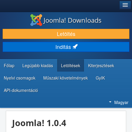
®
JOOMLA!
Joomla! Downloads
LETÖLTÉS ÉS KITERJESZTÉS
Letöltés
FEDEZZE FEL ÉS TANULJA MEG
Inditás
KÖZÖSSÉG ÉS TÁMOGATÁS
FEJLESZTŐI ERŐFORRÁSOK
Főlap
Legújabb kiadás
Letöltések
Kiterjesztések
Nyelvi csomagok
Műszaki követelmények
GyIK
API-dokumentáció
Magyar
Joomla! 1.0.4