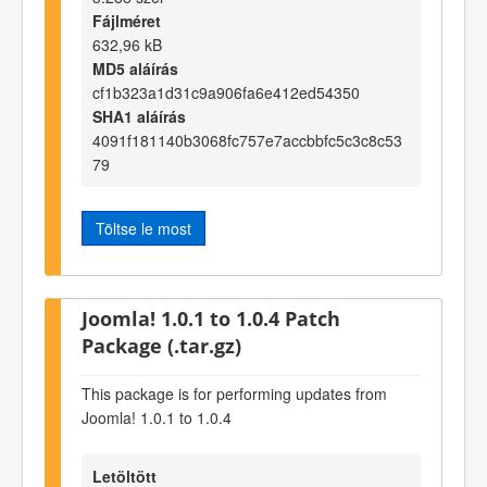
Fájlméret
632,96 kB
MD5 aláírás
cf1b323a1d31c9a906fa6e412ed54350
SHA1 aláírás
4091f181140b3068fc757e7accbbfc5c3c8c53
79
Töltse le most
Joomla! 1.0.1 to 1.0.4 Patch
Package (.tar.gz)
This package is for performing updates from
Joomla! 1.0.1 to 1.0.4
Letöltött