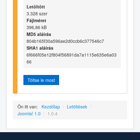
Letöltött
3.328 szer
Fájlméret
396,86 kB
MD5 aláírás
804b165f30a596ae2d0ccb6c377546c7
SHA1 aláírás
6f666f05e12f804f56891da7a1115e635e6a03
66
Töltse le most
Ön itt van:
Kezdőlap
/
Letöltések
/
Joomla! 1.0
/
1.0.4