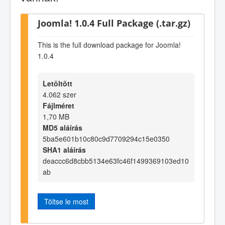
Joomla! 1.0.4 Full Package (.tar.gz)
This is the full download package for Joomla!
1.0.4
Letöltött
4.062 szer
Fájlméret
1,70 MB
MD5 aláírás
5ba5e601b10c80c9d7709294c15e0350
SHA1 aláírás
deaccc6d8cbb5134e63fc46f1499369103ed10
ab
Töltse le most