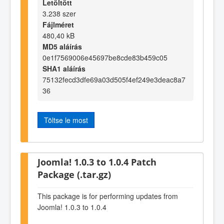
Letöltött
3.238 szer
Fájlméret
480,40 kB
MD5 aláírás
0e1f7569006e45697be8cde83b459c05
SHA1 aláírás
75132fecd3dfe69a03d505f4ef249e3deac8a7
36
Töltse le most
Joomla! 1.0.3 to 1.0.4 Patch
Package (.tar.gz)
This package is for performing updates from
Joomla! 1.0.3 to 1.0.4