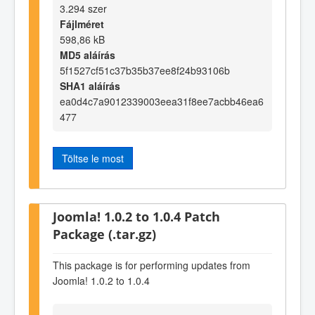
3.294 szer
Fájlméret
598,86 kB
MD5 aláírás
5f1527cf51c37b35b37ee8f24b93106b
SHA1 aláírás
ea0d4c7a9012339003eea31f8ee7acbb46ea6
477
Töltse le most
Joomla! 1.0.2 to 1.0.4 Patch
Package (.tar.gz)
This package is for performing updates from
Joomla! 1.0.2 to 1.0.4